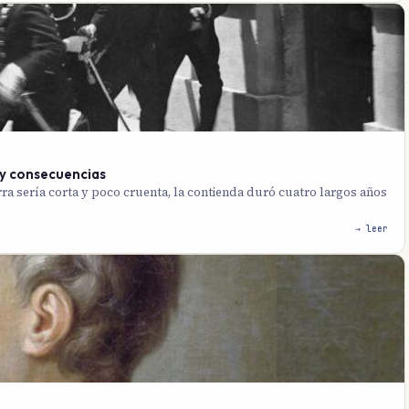
 y consecuencias
a sería corta y poco cruenta, la contienda duró cuatro largos años
→ leer