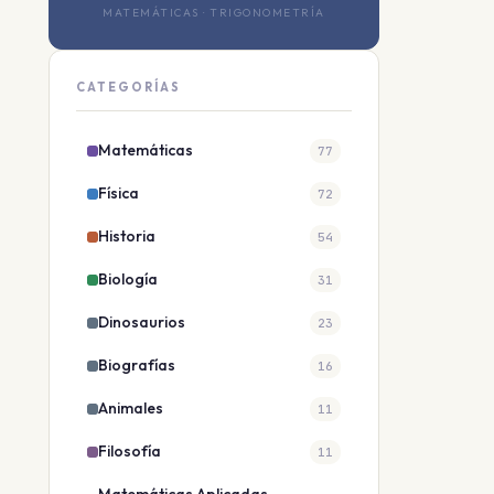
MATEMÁTICAS · TRIGONOMETRÍA
CATEGORÍAS
Matemáticas
77
Física
72
Historia
54
Biología
31
Dinosaurios
23
Biografías
16
Animales
11
Filosofía
11