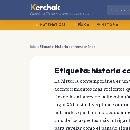
K
erchak
Cuando la Tierra nos enseña sus secretos
MATEMÁTICAS
FÍSICA
HISTORIA
›
Inicio
Etiqueta: historia contemporánea
Etiqueta:
historia 
La historia contemporánea es un 
acontecimientos más recientes q
Desde los albores de la Revolución
siglo XXI, esta disciplina examin
culturales que han moldeado nues
Uno de los aspectos más intrigan
para revelar cómo el pasado sigue