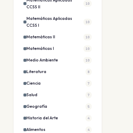
Matemáticas Aplicadas
10
CCSS II
Matemáticas Aplicadas
10
CCSS I
Matemáticas II
10
Matemáticas I
10
Medio Ambiente
10
Literatura
8
Ciencia
7
Salud
7
Geografía
5
Historia del Arte
4
Alimentos
4