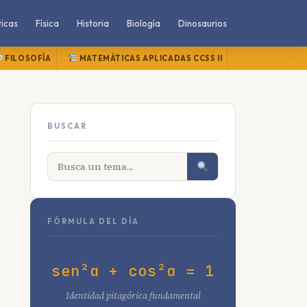
icas
Física
Historia
Biología
Dinosaurios
FILOSOFÍA
MATEMÁTICAS APLICADAS CCSS II
MATEMÁTICAS
BUSCAR
FÓRMULA DEL DÍA
sen²α + cos²α = 1
Identidad pitagórica fundamental