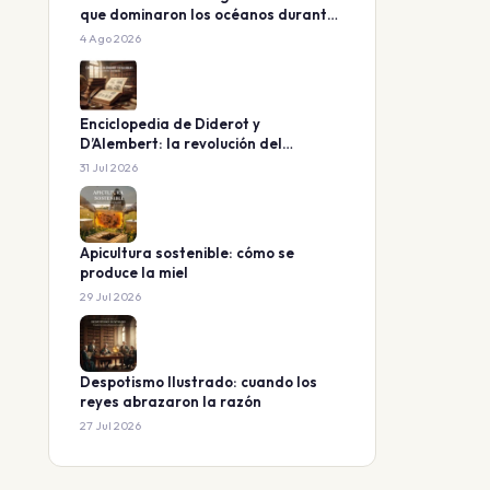
que dominaron los océanos durante
160 millones de años
4 Ago 2026
Enciclopedia de Diderot y
D’Alembert: la revolución del
conocimiento
31 Jul 2026
Apicultura sostenible: cómo se
produce la miel
29 Jul 2026
Despotismo Ilustrado: cuando los
reyes abrazaron la razón
27 Jul 2026