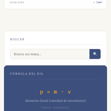
16 Abr 2024
→ leer
BUSCAR
FÓRMULA DEL DÍA
p = m · v
Momento lineal (cantidad de movimiento)
FÍSICA · DINÁMICA