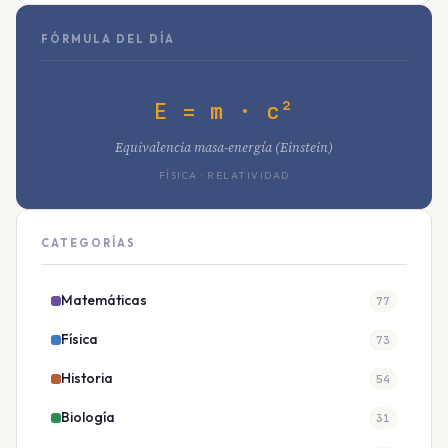
FÓRMULA DEL DÍA
E = m · c²
Equivalencia masa-energía (Einstein)
FÍSICA · RELATIVIDAD
CATEGORÍAS
Matemáticas
77
Física
73
Historia
54
Biología
31