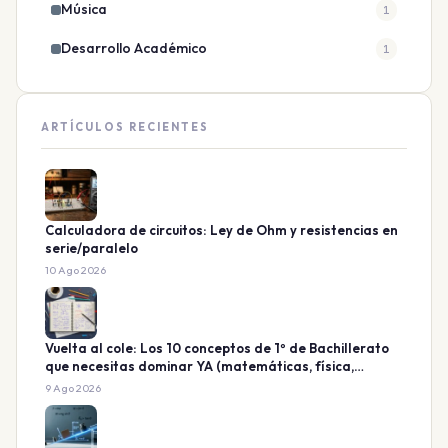
Música
1
Desarrollo Académico
1
ARTÍCULOS RECIENTES
Calculadora de circuitos: Ley de Ohm y resistencias en
serie/paralelo
10 Ago 2026
Vuelta al cole: Los 10 conceptos de 1º de Bachillerato
que necesitas dominar YA (matemáticas, física,
química)
9 Ago 2026