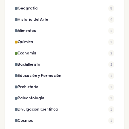
Geografía
5
Historia del Arte
4
Alimentos
4
Química
2
Economía
2
Bachillerato
2
Educación y Formación
1
Prehistoria
1
Paleontología
1
Divulgación Científica
1
Cosmos
1