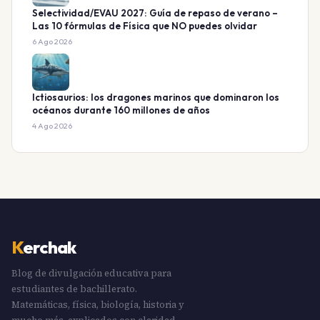
Selectividad/EVAU 2027: Guía de repaso de verano –
Las 10 fórmulas de Física que NO puedes olvidar
6 Ago 2026
Ictiosaurios: los dragones marinos que dominaron los
océanos durante 160 millones de años
4 Ago 2026
K
erchak
Blog de divulgación educativa para
estudiantes de bachillerato.
Matemáticas, física, biología, historia y