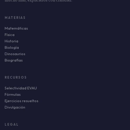
mucho más, explicados con claridad.
MATERIAS
Matemáticas
Física
Historia
Biología
Dinosaurios
Biografías
RECURSOS
Selectividad EVAU
Fórmulas
Ejercicios resueltos
Divulgación
LEGAL