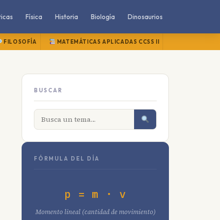
icas
Física
Historia
Biología
Dinosaurios
FILOSOFÍA
MATEMÁTICAS APLICADAS CCSS II
MATEMÁTICAS
BUSCAR
FÓRMULA DEL DÍA
p = m · v
Momento lineal (cantidad de movimiento)