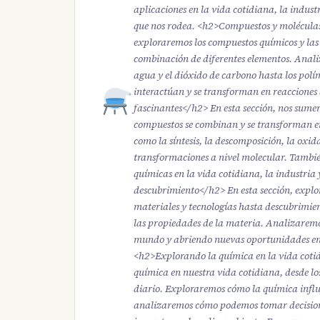
aplicaciones en la vida cotidiana, la indus
que nos rodea. <h2>Compuestos y moléculas
exploraremos los compuestos químicos y las 
combinación de diferentes elementos. Anali
agua y el dióxido de carbono hasta los polí
interactúan y se transforman en reacciones
fascinantes</h2> En esta sección, nos sume
compuestos se combinan y se transforman en 
como la síntesis, la descomposición, la oxi
transformaciones a nivel molecular. Tambié
químicas en la vida cotidiana, la industri
descubrimiento</h2> En esta sección, explo
materiales y tecnologías hasta descubrimien
las propiedades de la materia. Analizarem
mundo y abriendo nuevas oportunidades en 
<h2>Explorando la química en la vida cotid
química en nuestra vida cotidiana, desde l
diario. Exploraremos cómo la química influ
analizaremos cómo podemos tomar decisione