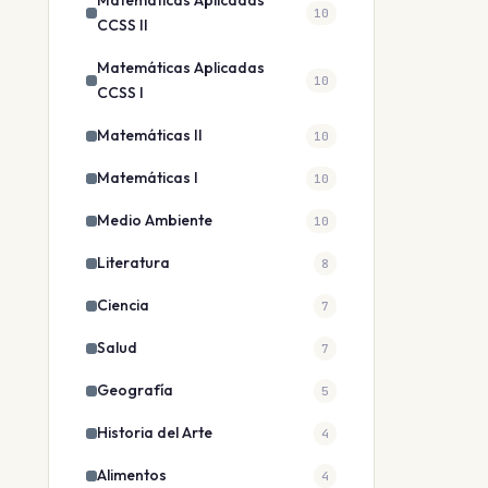
Matemáticas Aplicadas
10
CCSS II
Matemáticas Aplicadas
10
CCSS I
Matemáticas II
10
Matemáticas I
10
Medio Ambiente
10
Literatura
8
Ciencia
7
Salud
7
Geografía
5
Historia del Arte
4
Alimentos
4