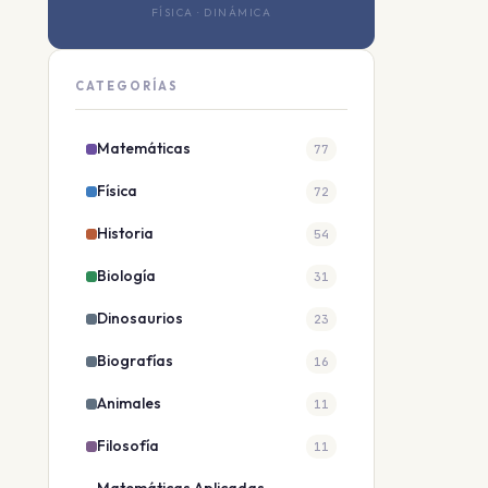
FÍSICA · DINÁMICA
CATEGORÍAS
Matemáticas
77
Física
72
Historia
54
Biología
31
Dinosaurios
23
Biografías
16
Animales
11
Filosofía
11