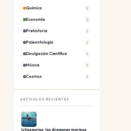
Química
2
Economía
2
Prehistoria
1
Paleontología
1
Divulgación Científica
1
Música
1
Cosmos
1
ARTÍCULOS RECIENTES
Ictiosaurios: los dragones marinos