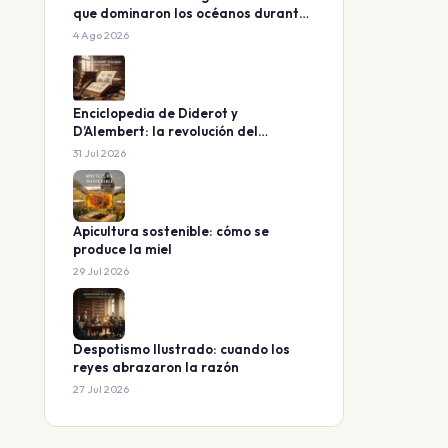
que dominaron los océanos durante
160 millones de años
4 Ago 2026
Enciclopedia de Diderot y
D’Alembert: la revolución del
conocimiento
31 Jul 2026
Apicultura sostenible: cómo se
produce la miel
29 Jul 2026
Despotismo Ilustrado: cuando los
reyes abrazaron la razón
27 Jul 2026