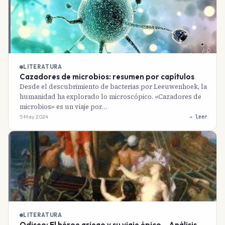
LITERATURA
Cazadores de microbios: resumen por capítulos
Desde el descubrimiento de bacterias por Leeuwenhoek, la
humanidad ha explorado lo microscópico. «Cazadores de
microbios» es un viaje por…
5 May 2024
→ leer
LITERATURA
Odiseo: El héroe griego y su viaje épico – Análisis