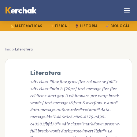
K
erchak
MATEMÁTICAS
FÍSICA
HISTORIA
BIOLOGÍA
›
Inicio
Literatura
Literatura
<div class="flex flex-grow flex-col max-w-full">
<div class="min-h-[20px] text-message flex flex-
col items-start gap-3 whitespace-pre-wrap break-
words [.text-message+&]:mt-5 overflow-x-auto"
data-message-author-role="assistant" data-
message-id="8486c3c5-c8e0-4179-ad95-
c43281fbfd78"> <div class="markdown prose w-
full break-words dark:prose-invert light"> La