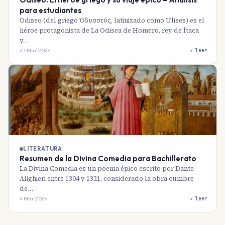
para estudiantes
Odiseo (del griego Ὀδυσσεύς, latinizado como Ulises) es el
héroe protagonista de La Odisea de Homero, rey de Ítaca
y…
27 Mar 2024
→ leer
LITERATURA
Resumen de la Divina Comedia para Bachillerato
La Divina Comedia es un poema épico escrito por Dante
Alighieri entre 1304 y 1321, considerado la obra cumbre
de…
4 Mar 2024
→ leer