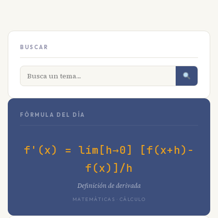
BUSCAR
FÓRMULA DEL DÍA
f'(x) = lím[h→0] [f(x+h)-
f(x)]/h
Definición de derivada
MATEMÁTICAS · CÁLCULO