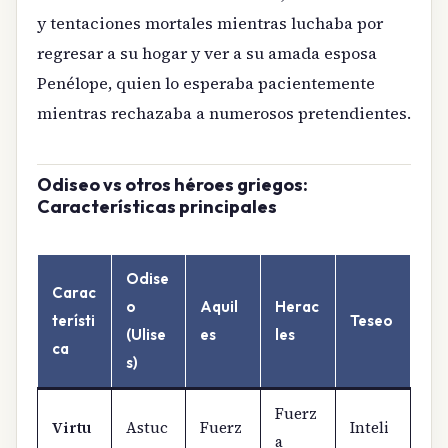
y tentaciones mortales mientras luchaba por
regresar a su hogar y ver a su amada esposa
Penélope, quien lo esperaba pacientemente
mientras rechazaba a numerosos pretendientes.
Odiseo vs otros héroes griegos:
Características principales
Odise
Carac
o
Aquil
Herac
terísti
Teseo
(Ulise
es
les
ca
s)
Fuerz
Virtu
Astuc
Fuerz
Inteli
a