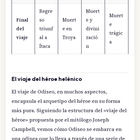
Regre
Muert
Muert
Final
so
Muert
e y
e
del
triunf
e en
divini
trágic
viaje
al a
Troya
zació
a
Ítaca
n
El viaje del héroe helénico
El viaje de Odiseo, en muchos aspectos,
encapsula el arquetipo del héroe en su forma
más pura. Siguiendo la estructura del «viaje del
héroe» propuesta por el mitólogo Joseph
Campbell, vemos cómo Odiseo se embarca en
una odisea que lo lleva a través de una serie de