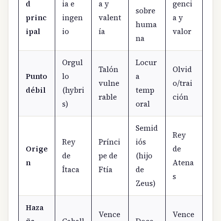
d
ia e
a y
genci
sobre
princ
ingen
valent
a y
huma
ipal
io
ía
valor
na
Orgul
Locur
Talón
Olvid
Punto
lo
a
vulne
o/trai
débil
(hybri
temp
rable
ción
s)
oral
Semid
Rey
Rey
Prínci
iós
Orige
de
de
pe de
(hijo
n
Atena
Ítaca
Ftía
de
s
Zeus)
Haza
Vence
Vence