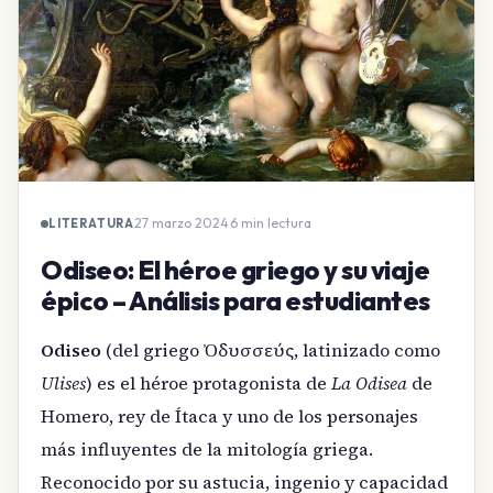
27 marzo 2024
·
6 min lectura
LITERATURA
Odiseo: El héroe griego y su viaje
épico – Análisis para estudiantes
Odiseo
(del griego Ὀδυσσεύς, latinizado como
Ulises
) es el héroe protagonista de
La Odisea
de
Homero, rey de Ítaca y uno de los personajes
más influyentes de la mitología griega.
Reconocido por su astucia, ingenio y capacidad