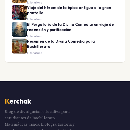
Literatura
Viaje del héroe: de la épica antigua a la gran
pantalla
Literatura
El Purgatorio de la Divina Comedia: un viaje de
redención y purificación
Literatura
Resumen de la Divina Comedia para
Bachillerato
Literatura
K
erchak
Blog de divulgación educativa para
estudiantes de bachillerato.
Matemáticas, física, biología, historia y