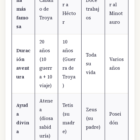
ña
Caball
Doce
r a
r al
más
o de
trabaj
Hécto
Minot
famo
Troya
os
r
auro
sa
20
10
Durac
años
años
Toda
ión
(10
(Guer
Varios
su
avent
guerr
ra de
años
vida
ura
a + 10
Troya
viaje)
)
Atene
Ayud
Tetis
a
Zeus
a
(su
Posei
(diosa
(su
divin
madr
dón
sabid
padre)
a
e)
uría)