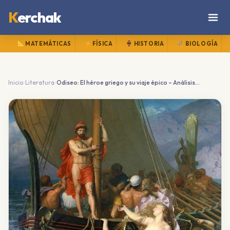
K
erchak
MATEMÁTICAS
FÍSICA
HISTORIA
BIOLOGÍA
›
›
Inicio
Literatura
Odiseo: El héroe griego y su viaje épico – Análisis para estudiantes