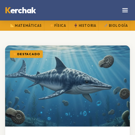
K
erchak
MATEMÁTICAS
FÍSICA
HISTORIA
BIOLOGÍA
DESTACADO