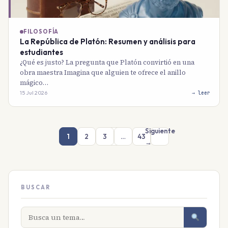
FILOSOFÍA
La República de Platón: Resumen y análisis para
estudiantes
¿Qué es justo? La pregunta que Platón convirtió en una
obra maestra Imagina que alguien te ofrece el anillo
mágico…
15 Jul 2026
→ leer
Siguiente
1
2
3
…
43
→
BUSCAR