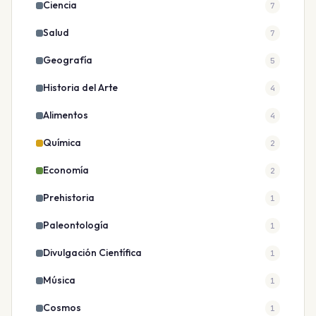
Ciencia
7
Salud
7
Geografía
5
Historia del Arte
4
Alimentos
4
Química
2
Economía
2
Prehistoria
1
Paleontología
1
Divulgación Científica
1
Música
1
Cosmos
1