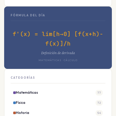
FÓRMULA DEL DÍA
f'(x) = lím[h→0] [f(x+h)-
f(x)]/h
Definición de derivada
MATEMÁTICAS · CÁLCULO
CATEGORÍAS
Matemáticas
77
Física
72
Historia
54