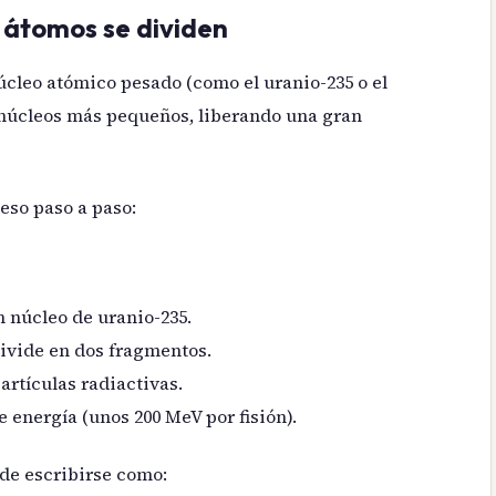
s átomos se dividen
úcleo atómico pesado (como el uranio-235 o el
s núcleos más pequeños, liberando una gran
eso paso a paso:
n núcleo de uranio-235.
 divide en dos fragmentos.
artículas radiactivas.
 energía (unos 200 MeV por fisión).
ede escribirse como: