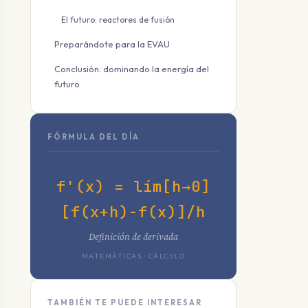
El futuro: reactores de fusión
Preparándote para la EVAU
Conclusión: dominando la energía del
futuro
FÓRMULA DEL DÍA
f'(x) = lím[h→0]
[f(x+h)-f(x)]/h
Definición de derivada
MATEMÁTICAS · CÁLCULO
TAMBIÉN TE PUEDE INTERESAR