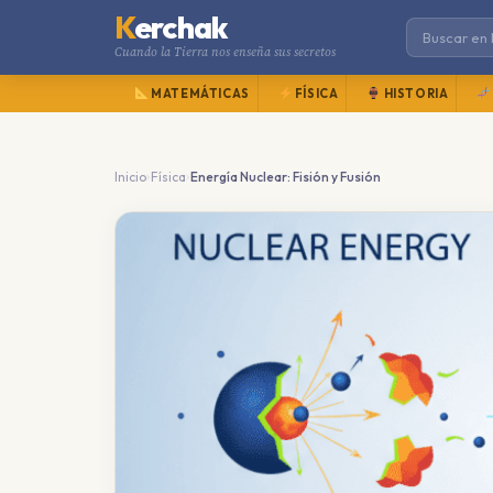
K
erchak
Cuando la Tierra nos enseña sus secretos
MATEMÁTICAS
FÍSICA
HISTORIA
›
›
Inicio
Física
Energía Nuclear: Fisión y Fusión