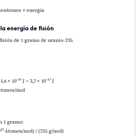
neutrones + energía
la energía de fisión
fisión de 1 gramo de uranio-235.
6 × 10⁻¹³ J = 3,2 × 10⁻¹¹ J
 átomos/mol
n 1 gramo:
²³ átomos/mol) / (235 g/mol)