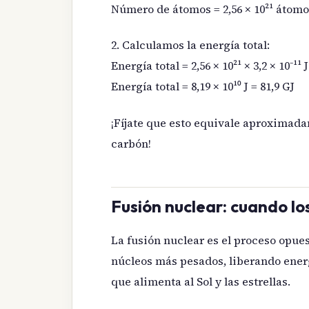
Número de átomos = 2,56 × 10²¹ átom
2. Calculamos la energía total:
Energía total = 2,56 × 10²¹ × 3,2 × 10⁻¹¹ J
Energía total = 8,19 × 10¹⁰ J = 81,9 GJ
¡Fíjate que esto equivale aproximada
carbón!
Fusión nuclear: cuando l
La fusión nuclear es el proceso opue
núcleos más pesados, liberando ener
que alimenta al Sol y las estrellas.