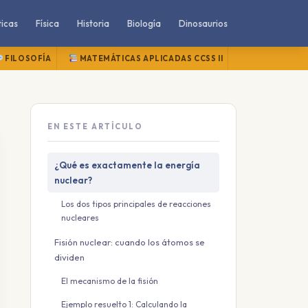
icas
Física
Historia
Biología
Dinosaurios
FILOSOFÍA
MATEMÁTICAS APLICADAS CCSS II
MATEMÁTICAS
EN ESTE ARTÍCULO
¿Qué es exactamente la energía
nuclear?
Los dos tipos principales de reacciones
nucleares
Fisión nuclear: cuando los átomos se
dividen
El mecanismo de la fisión
Ejemplo resuelto 1: Calculando la