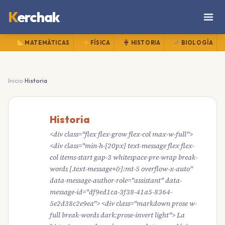
K
erchak
MATEMÁTICAS
FÍSICA
HISTORIA
BIOLOGÍA
›
Inicio
Historia
Historia
<div class="flex flex-grow flex-col max-w-full">
<div class="min-h-[20px] text-message flex flex-
col items-start gap-3 whitespace-pre-wrap break-
words [.text-message+&]:mt-5 overflow-x-auto"
data-message-author-role="assistant" data-
message-id="df9ed1ca-3f38-41a5-8364-
5e2d38c2e9ea"> <div class="markdown prose w-
full break-words dark:prose-invert light"> La