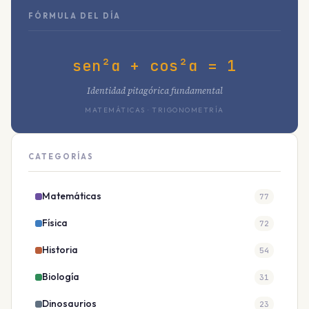
FÓRMULA DEL DÍA
sen²α + cos²α = 1
Identidad pitagórica fundamental
MATEMÁTICAS · TRIGONOMETRÍA
CATEGORÍAS
Matemáticas
77
Física
72
Historia
54
Biología
31
Dinosaurios
23