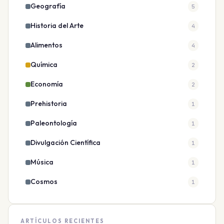
Geografía
5
Historia del Arte
4
Alimentos
4
Química
2
Economía
2
Prehistoria
1
Paleontología
1
Divulgación Científica
1
Música
1
Cosmos
1
ARTÍCULOS RECIENTES