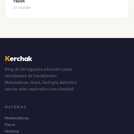
razón
27 Jul 2026
K
erchak
Blog de divulgación educativa para
estudiantes de bachillerato.
Matemáticas, física, biología, historia y
mucho más, explicados con claridad.
MATERIAS
Matemáticas
Física
Historia