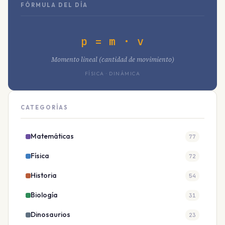
FÓRMULA DEL DÍA
p = m · v
Momento lineal (cantidad de movimiento)
FÍSICA · DINÁMICA
CATEGORÍAS
Matemáticas
77
Física
72
Historia
54
Biología
31
Dinosaurios
23