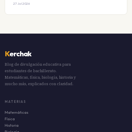
27 Jul 2026
K
erchak
Blog de divulgación educativa para
estudiantes de bachillerato.
Matemáticas, física, biología, historia y
mucho más, explicados con claridad.
MATERIAS
Matemáticas
Física
Historia
Biología