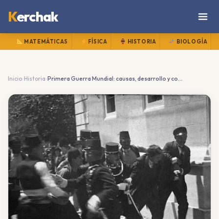
K
erchak
MATEMÁTICAS
FÍSICA
HISTORIA
BIOLOGÍA
›
›
Inicio
Historia
Primera Guerra Mundial: causas, desarrollo y consecuencias