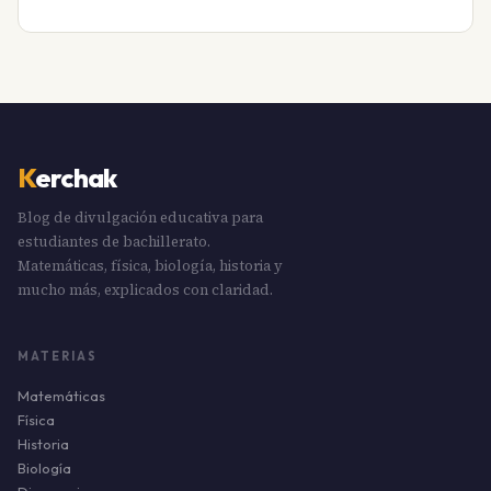
K
erchak
Blog de divulgación educativa para
estudiantes de bachillerato.
Matemáticas, física, biología, historia y
mucho más, explicados con claridad.
MATERIAS
Matemáticas
Física
Historia
Biología