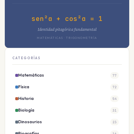
sen²α + cos²α = 1
Identidad pitagórica fundamental
MATEMÁTICAS · TRIGONOMETRÍA
CATEGORÍAS
Matemáticas
77
Física
72
Historia
54
Biología
31
Dinosaurios
23
Biografías
16