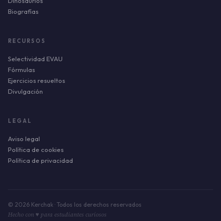
Dinosaurios
Biografías
RECURSOS
Selectividad EVAU
Fórmulas
Ejercicios resueltos
Divulgación
LEGAL
Aviso legal
Política de cookies
Política de privacidad
© 2026 Kerchak · Todos los derechos reservados
Hecho con ♥ para estudiantes curiosos