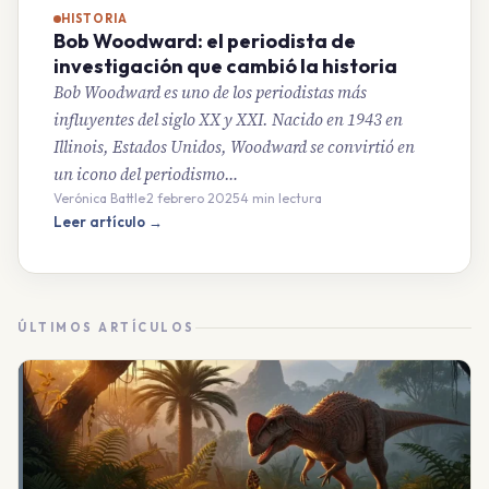
HISTORIA
Bob Woodward: el periodista de
investigación que cambió la historia
Bob Woodward es uno de los periodistas más
influyentes del siglo XX y XXI. Nacido en 1943 en
Illinois, Estados Unidos, Woodward se convirtió en
un icono del periodismo…
Verónica Battle
·
2 febrero 2025
·
4 min lectura
Leer artículo →
ÚLTIMOS ARTÍCULOS