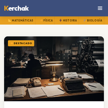
K
erchak
MATEMÁTICAS
FÍSICA
HISTORIA
BIOLOGÍA
DESTACADO