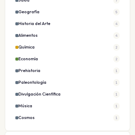
Salud
7
Geografía
5
Historia del Arte
4
Alimentos
4
Química
2
Economía
2
Prehistoria
1
Paleontología
1
Divulgación Científica
1
Música
1
Cosmos
1