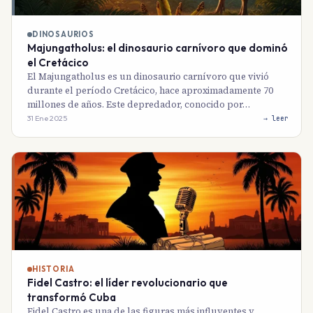
DINOSAURIOS
Majungatholus: el dinosaurio carnívoro que dominó
el Cretácico
El Majungatholus es un dinosaurio carnívoro que vivió
durante el período Cretácico, hace aproximadamente 70
millones de años. Este depredador, conocido por…
31 Ene 2025
→ leer
HISTORIA
Fidel Castro: el líder revolucionario que
transformó Cuba
Fidel Castro es una de las figuras más influyentes y