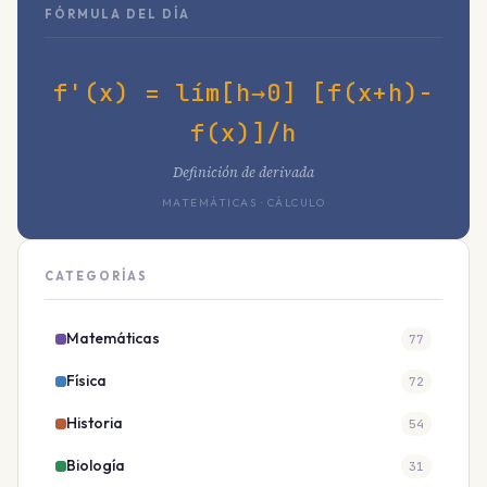
FÓRMULA DEL DÍA
f'(x) = lím[h→0] [f(x+h)-
f(x)]/h
Definición de derivada
MATEMÁTICAS · CÁLCULO
CATEGORÍAS
Matemáticas
77
Física
72
Historia
54
Biología
31