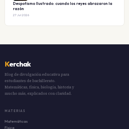
Despotismo Ilustrado: cuando los reyes abrazaron la
razón
27 Jul 2026
K
erchak
Blog de divulgación educativa para
estudiantes de bachillerato.
Matemáticas, física, biología, historia y
mucho más, explicados con claridad.
MATERIAS
Matemáticas
Física