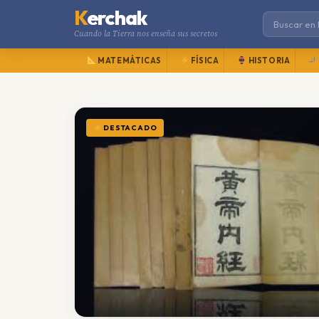
K
erchak
Cuando la Tierra nos enseña sus secretos
MATEMÁTICAS
FÍSICA
HISTORIA
DESTACADO