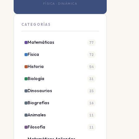
FÍSICA · DINÁMICA
CATEGORÍAS
Matemáticas
77
Física
72
Historia
54
Biología
31
Dinosaurios
23
Biografías
16
Animales
11
Filosofía
11