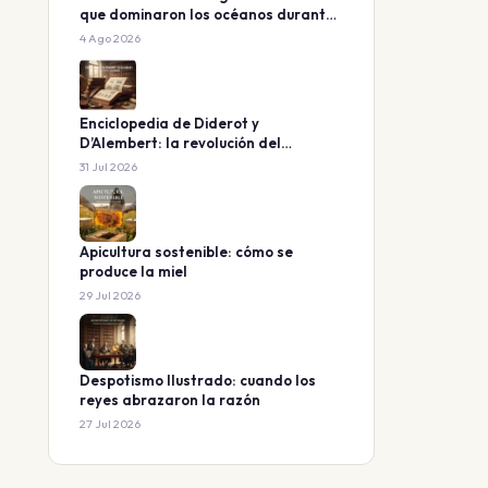
que dominaron los océanos durante
160 millones de años
4 Ago 2026
Enciclopedia de Diderot y
D’Alembert: la revolución del
conocimiento
31 Jul 2026
Apicultura sostenible: cómo se
produce la miel
29 Jul 2026
Despotismo Ilustrado: cuando los
reyes abrazaron la razón
27 Jul 2026