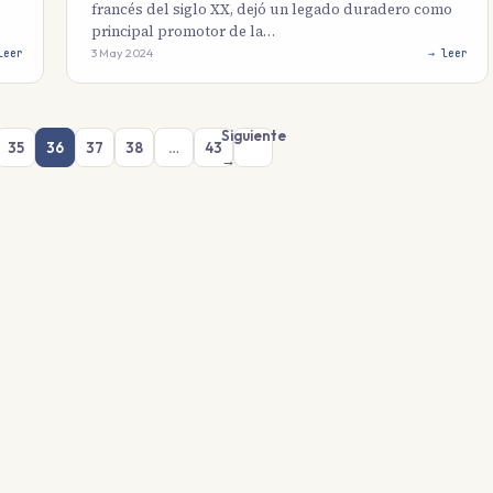
francés del siglo XX, dejó un legado duradero como
principal promotor de la…
3 May 2024
leer
→ leer
Siguiente
35
36
37
38
…
43
→