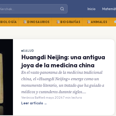
Inicio
Matemát
BIOLOGÍA
DINOSAURIOS
BIOGRAFÍAS
ANIMALES
SALUD
Huangdi Neijing: una antigua
joya de la medicina china
En el vasto panorama de la medicina tradicional
china, el «Huangdi Neijing» emerge como un
monumento literario, un tratado que ha guiado a
médicos y curanderos durante siglos.…
Verónica Battle
·
6 mayo 2024
·
7 min lectura
Leer artículo →