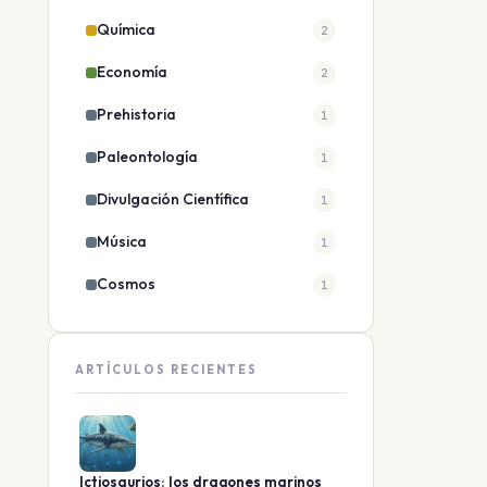
Química
2
Economía
2
Prehistoria
1
Paleontología
1
Divulgación Científica
1
Música
1
Cosmos
1
ARTÍCULOS RECIENTES
Ictiosaurios: los dragones marinos