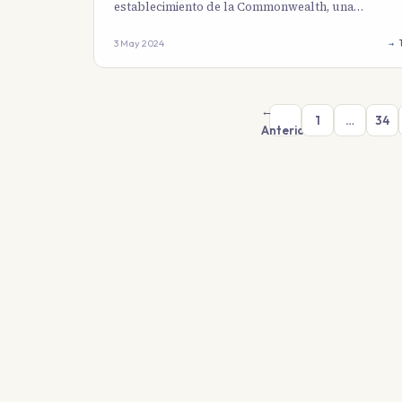
establecimiento de la Commonwealth, una…
3 May 2024
→ 
←
1
…
34
Anterior