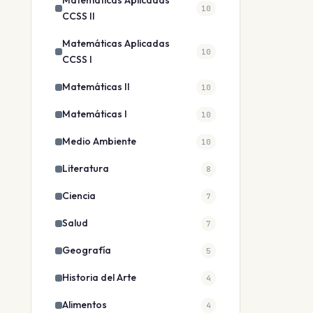
Matemáticas Aplicadas
10
CCSS II
Matemáticas Aplicadas
10
CCSS I
Matemáticas II
10
Matemáticas I
10
Medio Ambiente
10
Literatura
8
Ciencia
7
Salud
7
Geografía
5
Historia del Arte
4
Alimentos
4