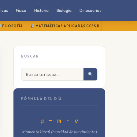
icas
Física
Historia
Biología
Dinosaurios
FILOSOFÍA
MATEMÁTICAS APLICADAS CCSS II
MATEMÁTICAS
BUSCAR
FÓRMULA DEL DÍA
p = m · v
Momento lineal (cantidad de movimiento)