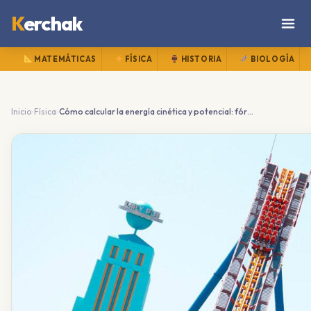
K
erchak
MATEMÁTICAS
FÍSICA
HISTORIA
BIOLOGÍA
›
›
Inicio
Física
Cómo calcular la energía cinética y potencial: fórmulas y ejemplos