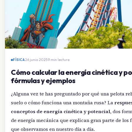
26 junio 2025
·
9 min lectura
FÍSICA
Cómo calcular la energía cinética y po
fórmulas y ejemplos
¿Alguna vez te has preguntado por qué una pelota reb
suelo o cómo funciona una montaña rusa? La
respues
conceptos de energía cinética y potencial
, dos for
de energía mecánica que explican gran parte de los 
que observamos en nuestro día a día.