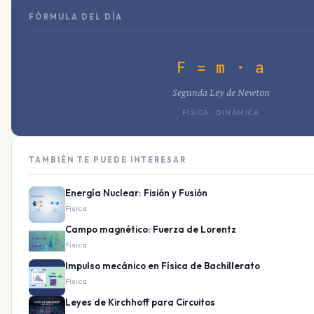
FÓRMULA DEL DÍA
F = m · a
Segunda Ley de Newton
FÍSICA · DINÁMICA
TAMBIÉN TE PUEDE INTERESAR
Energía Nuclear: Fisión y Fusión
Física
Campo magnético: Fuerza de Lorentz
Física
Impulso mecánico en Física de Bachillerato
Física
Leyes de Kirchhoff para Circuitos