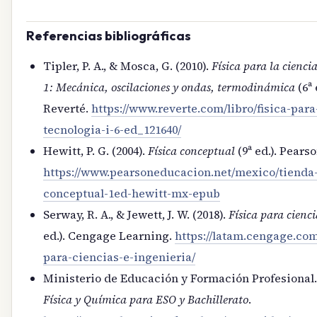
Referencias bibliográficas
Tipler, P. A., & Mosca, G. (2010).
Física para la ciencia
1: Mecánica, oscilaciones y ondas, termodinámica
(6ª 
Reverté.
https://www.reverte.com/libro/fisica-para
tecnologia-i-6-ed_121640/
Hewitt, P. G. (2004).
Física conceptual
(9ª ed.). Pears
https://www.pearsoneducacion.net/mexico/tienda-o
conceptual-1ed-hewitt-mx-epub
Serway, R. A., & Jewett, J. W. (2018).
Física para cienci
ed.). Cengage Learning.
https://latam.cengage.com/
para-ciencias-e-ingenieria/
Ministerio de Educación y Formación Profesional. 
Física y Química para ESO y Bachillerato
.