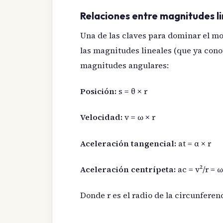
Relaciones entre magnitudes li
Una de las claves para dominar el m
las magnitudes lineales (que ya cono
magnitudes angulares:
Posición:
s = θ × r
Velocidad:
v = ω × r
Aceleración tangencial:
at = α × r
Aceleración centrípeta:
ac = v²/r = ω
Donde r es el radio de la circunferen