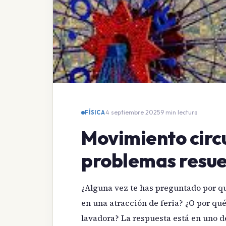
4 septiembre 2025
·
9 min lectura
FÍSICA
Movimiento circu
problemas resue
¿Alguna vez te has preguntado por qu
en una atracción de feria? ¿O por qué
lavadora? La respuesta está en uno de