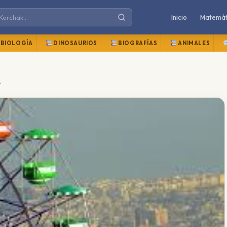
Inicio
Matemát
BIOLOGÍA
DINOSAURIOS
BIOGRAFÍAS
ANIMALES
oblemas resueltos