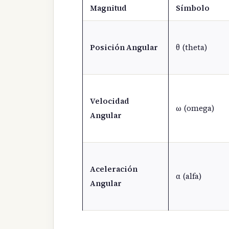
Magnitud
Símbolo
Posición Angular
θ (theta)
Velocidad
ω (omega)
Angular
Aceleración
α (alfa)
Angular