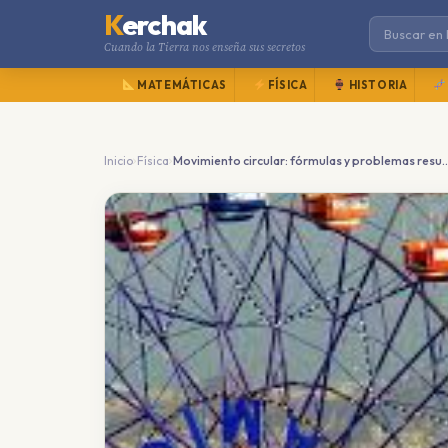
K
erchak
Cuando la Tierra nos enseña sus secretos
MATEMÁTICAS
FÍSICA
HISTORIA
›
›
Inicio
Física
Movimiento circular: fórmulas y pr