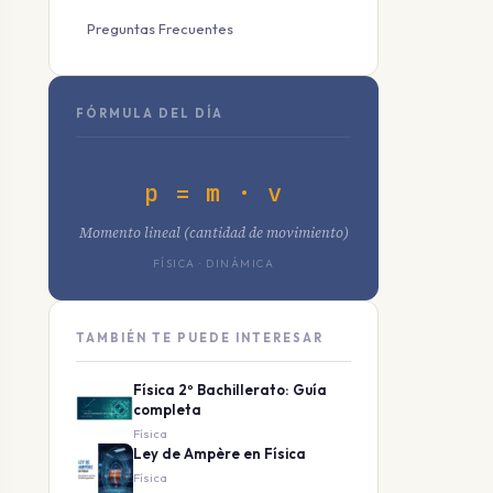
Preguntas Frecuentes
FÓRMULA DEL DÍA
p = m · v
Momento lineal (cantidad de movimiento)
FÍSICA · DINÁMICA
TAMBIÉN TE PUEDE INTERESAR
Física 2º Bachillerato: Guía
completa
Física
Ley de Ampère en Física
Física