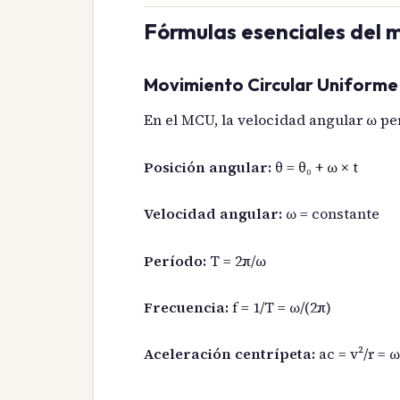
Fórmulas esenciales del m
Movimiento Circular Uniforme
En el MCU, la velocidad angular ω pe
Posición angular:
θ = θ₀ + ω × t
Velocidad angular:
ω = constante
Período:
T = 2π/ω
Frecuencia:
f = 1/T = ω/(2π)
Aceleración centrípeta:
ac = v²/r = ω