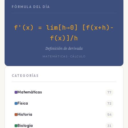
FÓRMULA DEL DÍA
f'(x) = lím[h→0] [f(x+h)-
f(x)]/h
Definición de derivada
MATEMÁTICAS · CÁLCULO
CATEGORÍAS
Matemáticas
77
Física
72
Historia
54
Biología
31