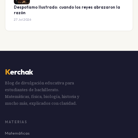
Despotismo Ilustrado: cuando los reyes abrazaron la
razón
27 Jul 2026
K
erchak
Blog de divulgación educativa para
estudiantes de bachillerato.
Matemáticas, física, biología, historia y
mucho más, explicados con claridad.
MATERIAS
Matemáticas