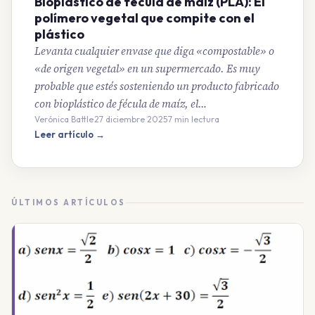
Bioplástico de fécula de maíz (PLA): El
polímero vegetal que compite con el
plástico
Levanta cualquier envase que diga «compostable» o
«de origen vegetal» en un supermercado. Es muy
probable que estés sosteniendo un producto fabricado
con bioplástico de fécula de maíz, el…
Verónica Battle
·
27 diciembre 2025
·
7 min lectura
Leer artículo →
ÚLTIMOS ARTÍCULOS