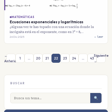
MATEMÁTICAS
Ecuaciones exponenciales y logarítmicas
¿Alguna vez te has topado con una ecuación donde la
incógnita está en el exponente, como en 2ˣ = 8,…
26 Dic 2025
→ leer
←
Siguiente
1
…
20
21
22
23
24
…
43
Anterior
→
BUSCAR