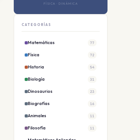
FÍSICA · DINÁMICA
CATEGORÍAS
Matemáticas
77
Física
72
Historia
54
Biología
31
Dinosaurios
23
Biografías
16
Animales
11
Filosofía
11