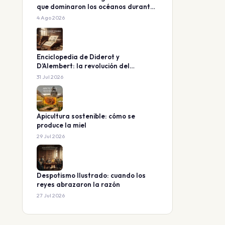
que dominaron los océanos durante
160 millones de años
4 Ago 2026
Enciclopedia de Diderot y
D’Alembert: la revolución del
conocimiento
31 Jul 2026
Apicultura sostenible: cómo se
produce la miel
29 Jul 2026
Despotismo Ilustrado: cuando los
reyes abrazaron la razón
27 Jul 2026