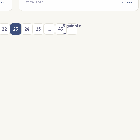
17 Dic 2025
leer
→ leer
Siguiente
22
23
24
25
…
43
→