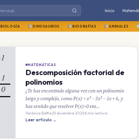
Inicio
Matemát
BIOLOGÍA
DINOSAURIOS
BIOGRAFÍAS
ANIMALES
MATEMÁTICAS
Descomposición factorial de
polinomios
¿Te has encontrado alguna vez con un polinomio
largo y complejo, como P(x) = x³ – 2x² – 5x + 6, y
has sentido que resolver P(x)=0 era…
Verónica Battle
·
25 diciembre 2025
·
6 min lectura
Leer artículo →