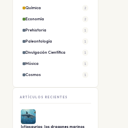
Química
2
Economía
2
Prehistoria
1
Paleontología
1
Divulgación Científica
1
Música
1
Cosmos
1
ARTÍCULOS RECIENTES
Ictiosaurios: los dragones marinos