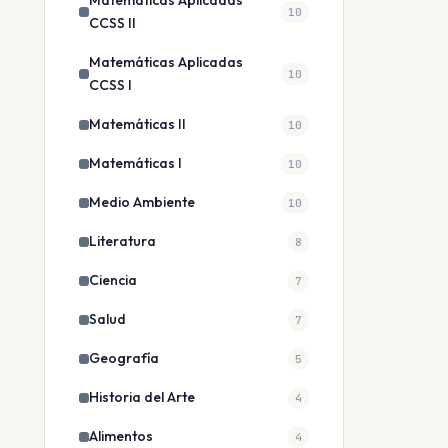
Matemáticas Aplicadas
10
CCSS II
Matemáticas Aplicadas
10
CCSS I
Matemáticas II
10
Matemáticas I
10
Medio Ambiente
10
Literatura
8
Ciencia
7
Salud
7
Geografía
5
Historia del Arte
4
Alimentos
4