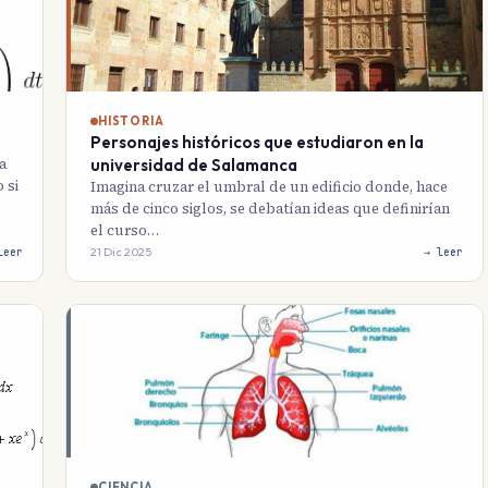
HISTORIA
Personajes históricos que estudiaron en la
a
universidad de Salamanca
 si
Imagina cruzar el umbral de un edificio donde, hace
más de cinco siglos, se debatían ideas que definirían
el curso…
21 Dic 2025
leer
→ leer
CIENCIA