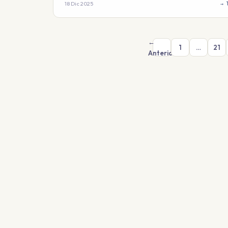
18 Dic 2025
→ 
←
1
…
21
Anterior