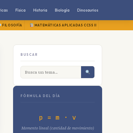
icas
Física
Historia
Biología
Dinosaurios
FILOSOFÍA
MATEMÁTICAS APLICADAS CCSS II
MATEMÁTICAS
BUSCAR
FÓRMULA DEL DÍA
p = m · v
Momento lineal (cantidad de movimiento)