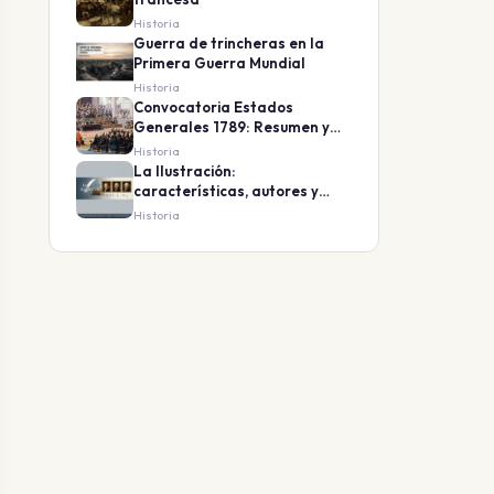
Historia
Guerra de trincheras en la
Primera Guerra Mundial
Historia
Convocatoria Estados
Generales 1789: Resumen y
causas
Historia
La Ilustración:
características, autores y
contexto histórico
Historia