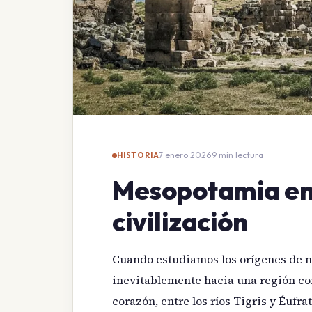
7 enero 2026
·
9 min lectura
HISTORIA
Mesopotamia en l
civilización
Cuando estudiamos los orígenes de nu
inevitablemente hacia una región conc
corazón, entre los ríos Tigris y Éufra