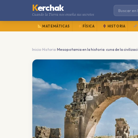
K
erchak
Cuando la Tierra nos enseña sus secretos
MATEMÁTICAS
FÍSICA
HISTORIA
›
›
Inicio
Historia
Mesopotamia en la historia: cuna de la civilizac