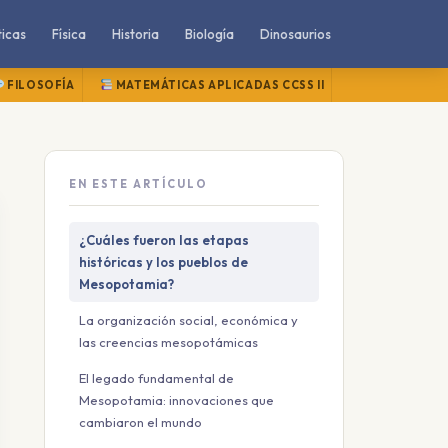
icas
Física
Historia
Biología
Dinosaurios
FILOSOFÍA
MATEMÁTICAS APLICADAS CCSS II
MATEMÁTICAS
EN ESTE ARTÍCULO
¿Cuáles fueron las etapas
históricas y los pueblos de
Mesopotamia?
La organización social, económica y
las creencias mesopotámicas
El legado fundamental de
Mesopotamia: innovaciones que
cambiaron el mundo