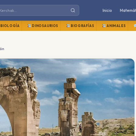
Inicio
Matemát
BIOLOGÍA
DINOSAURIOS
BIOGRAFÍAS
ANIMALES
ión