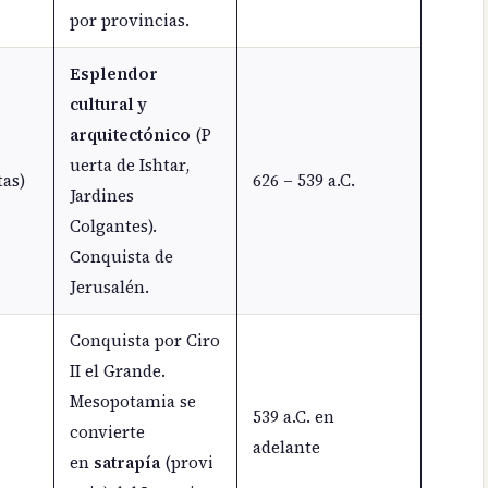
por provincias.
Esplendor
cultural y
arquitectónico
(P
uerta de Ishtar,
tas)
626 – 539 a.C.
Jardines
Colgantes).
Conquista de
Jerusalén.
Conquista por Ciro
II el Grande.
Mesopotamia se
539 a.C. en
convierte
adelante
en
satrapía
(provi