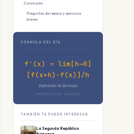
Conclusión
Preguntas de repaso y ejercicios
breves
FÓRMULA DEL DÍA
f'(x) = lím[h→0]
[f(x+h)-f(x)]/h
Definición de derivada
MATEMÁTICAS · CÁLCULO
TAMBIÉN TE PUEDE INTERESAR
La Segunda República
francesa