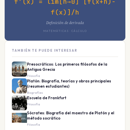
f'(x) = lím[h→0] [f(x+h)-
f(x)]/h
Definición de derivada
MATEMÁTICAS · CÁLCULO
TAMBIÉN TE PUEDE INTERESAR
Presocráticos: Los primeros filósofos de la
Antigua Grecia
Filosofía
Platón: Biografía, teorías y obras principales
(resumen estudiantes)
Biografías
Escuela de Frankfurt
Filosofía
Sócrates: Biografía del maestro de Platón y el
método socrático
Filosofía