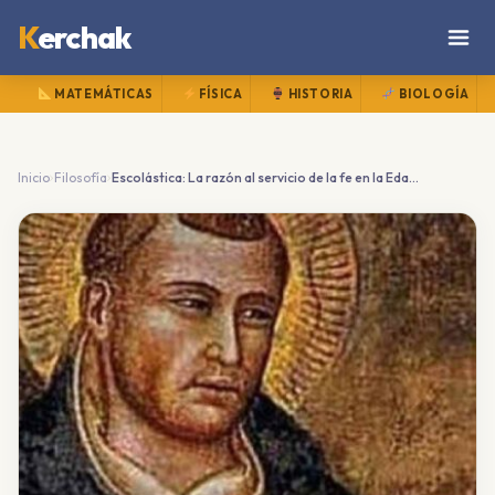
K
erchak
MATEMÁTICAS
FÍSICA
HISTORIA
BIOLOGÍA
›
›
Inicio
Filosofía
Escolástica: La razón al servicio de la fe en la Edad Media