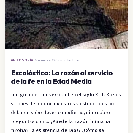
16 enero 2026
·
8 min lectura
FILOSOFÍA
Escolástica: La razón al servicio
de la fe en la Edad Media
Imagina una universidad en el siglo XIII. En sus
salones de piedra, maestros y estudiantes no
debaten sobre leyes o medicina, sino sobre
preguntas como:
¿Puede la razón humana
probar la existencia de Dios? ¿Cómo se