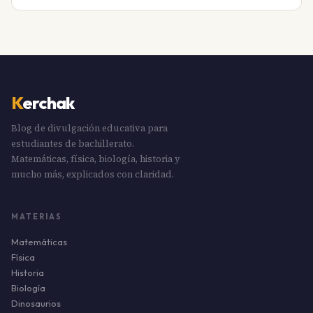
K
erchak
Blog de divulgación educativa para
estudiantes de bachillerato.
Matemáticas, física, biología, historia y
mucho más, explicados con claridad.
MATERIAS
Matemáticas
Física
Historia
Biología
Dinosaurios