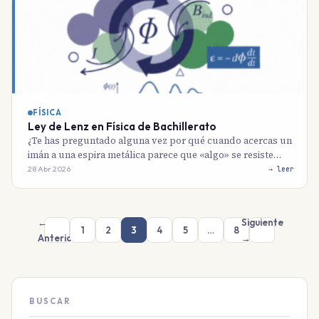
FÍSICA
Ley de Lenz en Física de Bachillerato
¿Te has preguntado alguna vez por qué cuando acercas un
imán a una espira metálica parece que «algo» se resiste…
28 Abr 2026
→ leer
←
Siguiente
1
2
3
4
5
…
8
Anterior
→
BUSCAR