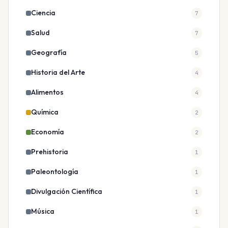
Ciencia
7
Salud
7
Geografía
5
Historia del Arte
4
Alimentos
4
Química
2
Economía
2
Prehistoria
1
Paleontología
1
Divulgación Científica
1
Música
1