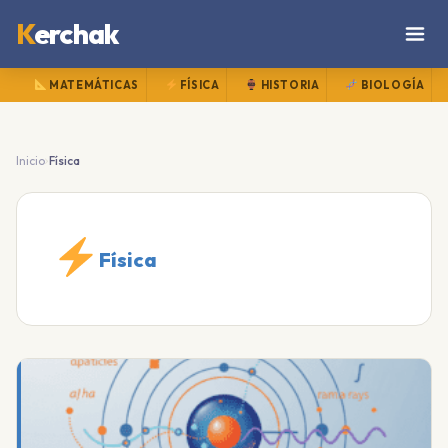
K
erchak
MATEMÁTICAS
FÍSICA
HISTORIA
BIOLOGÍA
›
Inicio
Física
Física