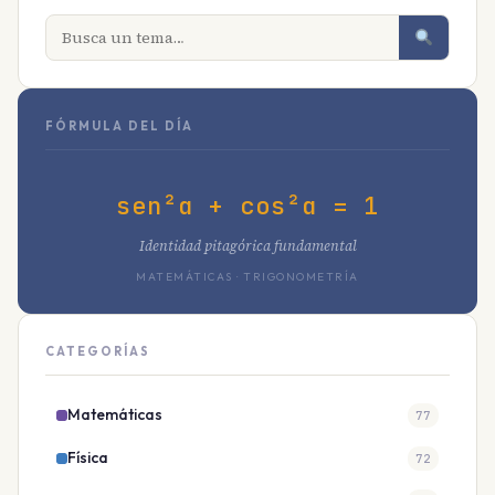
FÓRMULA DEL DÍA
sen²α + cos²α = 1
Identidad pitagórica fundamental
MATEMÁTICAS · TRIGONOMETRÍA
CATEGORÍAS
Matemáticas
77
Física
72