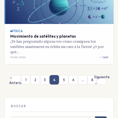
FÍSICA
Movimiento de satélites y planetas
¿Te has preguntado alguna vez cómo consiguen los
satélites mantenerse en órbita sin caer a la Tierra? ¿O por
qué…
19 Abr 2026
→ leer
←
Siguiente
1
2
3
4
5
6
…
8
Anterior
→
BUSCAR