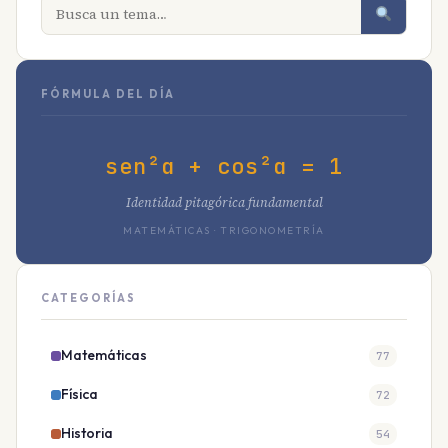
FÓRMULA DEL DÍA
sen²α + cos²α = 1
Identidad pitagórica fundamental
MATEMÁTICAS · TRIGONOMETRÍA
CATEGORÍAS
Matemáticas
77
Física
72
Historia
54