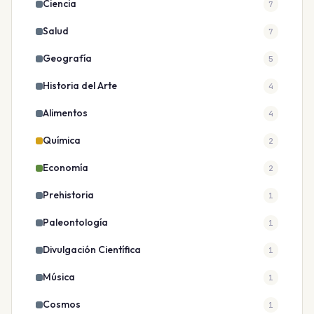
Ciencia
7
Salud
7
Geografía
5
Historia del Arte
4
Alimentos
4
Química
2
Economía
2
Prehistoria
1
Paleontología
1
Divulgación Científica
1
Música
1
Cosmos
1