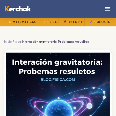
K
erchak
MATEMÁTICAS
FÍSICA
HISTORIA
BIOLOGÍA
›
›
Inicio
Física
Interacción gravitatoria: Problemas resueltos