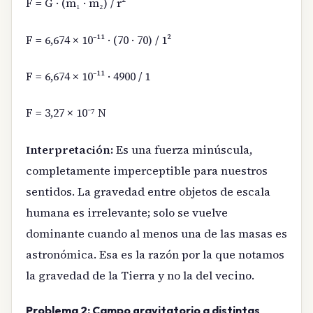
F = G · (m₁ · m₂) / r²
F = 6,674 × 10⁻¹¹ · (70 · 70) / 1²
F = 6,674 × 10⁻¹¹ · 4900 / 1
F = 3,27 × 10⁻⁷ N
Interpretación:
Es una fuerza minúscula,
completamente imperceptible para nuestros
sentidos. La gravedad entre objetos de escala
humana es irrelevante; solo se vuelve
dominante cuando al menos una de las masas es
astronómica. Esa es la razón por la que notamos
la gravedad de la Tierra y no la del vecino.
Problema 2: Campo gravitatorio a distintas