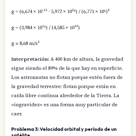
g = (6,674 × 10⁻¹¹ · 5,972 × 10²⁴) / (6,771 × 10⁶)²
g = (3,984 × 10¹⁴) / (4,585 × 10¹³)
g ≈ 8,68 m/s²
Interpretación:
A 400 km de altura, la gravedad
sigue siendo el 89% de la que hay en superficie.
Los astronautas no flotan porque estén fuera de
la gravedad terrestre: flotan porque están en
caída libre continua alrededor de la Tierra. La
«ingravidez» es una forma muy particular de
caer.
Problema 3: Velocidad orbital y período de un
satélite