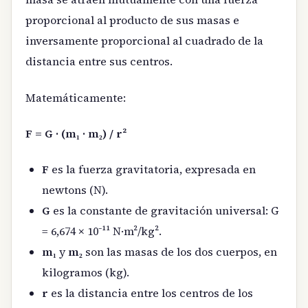
proporcional al producto de sus masas e
inversamente proporcional al cuadrado de la
distancia entre sus centros.
Matemáticamente:
F = G · (m₁ · m₂) / r²
F
es la fuerza gravitatoria, expresada en
newtons (N).
G
es la constante de gravitación universal: G
= 6,674 × 10⁻¹¹ N·m²/kg².
m₁
y
m₂
son las masas de los dos cuerpos, en
kilogramos (kg).
r
es la distancia entre los centros de los