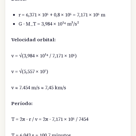
r = 6,371 × 10⁶ + 0,8 × 10⁶ = 7,171 × 10⁶ m
G · M_T = 3,984 × 10¹⁴ m³/s²
Velocidad orbital:
v = √(3,984 × 10¹⁴ / 7,171 × 10⁶)
v = √(5,557 × 10⁷)
v ≈ 7.454 m/s ≈ 7,45 km/s
Período:
T = 2π · r / v = 2π · 7,171 × 10⁶ / 7454
T ≈ 6.043 s ≈ 100,7 minutos