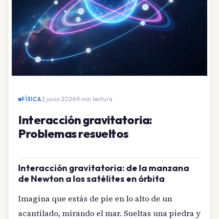
2 junio 2026
·
9 min lectura
FÍSICA
Interacción gravitatoria:
Problemas resueltos
Interacción gravitatoria: de la manzana
de Newton a los satélites en órbita
Imagina que estás de pie en lo alto de un
acantilado, mirando el mar. Sueltas una piedra y