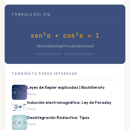
FÓRMULA DEL DÍA
sen²α + cos²α = 1
Identidad pitagórica fundamental
MATEMÁTICAS · TRIGONOMETRÍA
TAMBIÉN TE PUEDE INTERESAR
Leyes de Kepler explicadas | Bachillerato
Física
Inducción electromagnética: Ley de Faraday
Física
Desintegración Radiactiva: Tipos
Física