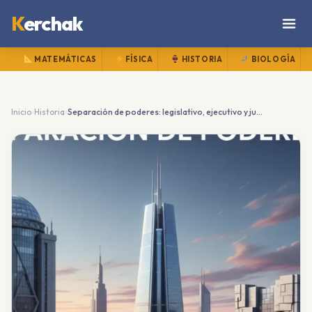
K
erchak
MATEMÁTICAS
FÍSICA
HISTORIA
BIOLOGÍA
›
›
Inicio
Historia
Separación de poderes: legislativo, ejecutivo y judicial