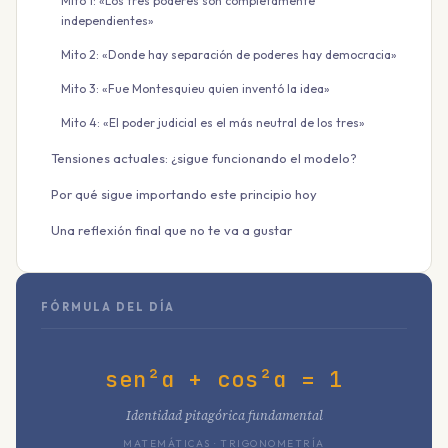
Mito 1: «Los tres poderes son completamente
independientes»
Mito 2: «Donde hay separación de poderes hay democracia»
Mito 3: «Fue Montesquieu quien inventó la idea»
Mito 4: «El poder judicial es el más neutral de los tres»
Tensiones actuales: ¿sigue funcionando el modelo?
Por qué sigue importando este principio hoy
Una reflexión final que no te va a gustar
FÓRMULA DEL DÍA
sen²α + cos²α = 1
Identidad pitagórica fundamental
MATEMÁTICAS · TRIGONOMETRÍA