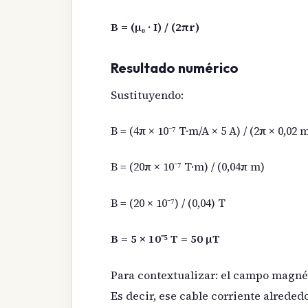
B = (μ₀ · I) / (2πr)
Resultado numérico
Sustituyendo:
B = (4π × 10⁻⁷ T·m/A × 5 A) / (2π × 0,02 
B = (20π × 10⁻⁷ T·m) / (0,04π m)
B = (20 × 10⁻⁷) / (0,04) T
B = 5 × 10⁻⁵ T = 50 μT
Para contextualizar: el campo magnéti
Es decir, ese cable corriente alrede