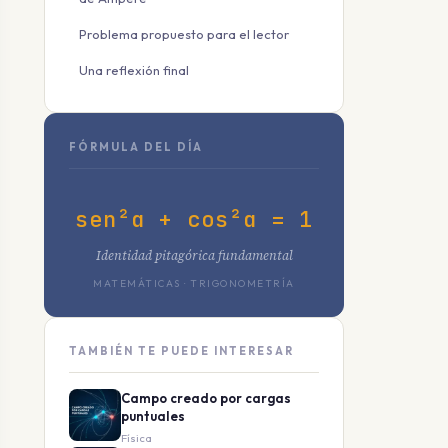
Problema propuesto para el lector
Una reflexión final
FÓRMULA DEL DÍA
sen²α + cos²α = 1
Identidad pitagórica fundamental
MATEMÁTICAS · TRIGONOMETRÍA
TAMBIÉN TE PUEDE INTERESAR
Campo creado por cargas
puntuales
Física