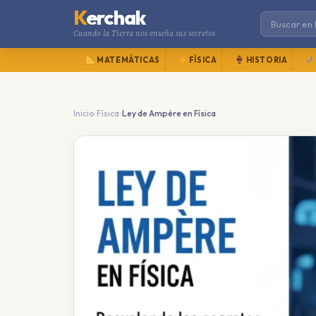
K
erchak
Cuando la Tierra nos enseña sus secretos
MATEMÁTICAS
FÍSICA
HISTORIA
›
›
Inicio
Física
Ley de Ampère en Física