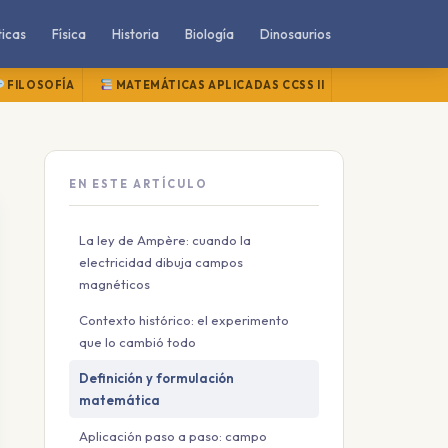
icas
Física
Historia
Biología
Dinosaurios
FILOSOFÍA
MATEMÁTICAS APLICADAS CCSS II
MATEMÁTICAS
EN ESTE ARTÍCULO
La ley de Ampère: cuando la
electricidad dibuja campos
magnéticos
Contexto histórico: el experimento
que lo cambió todo
Definición y formulación
matemática
Aplicación paso a paso: campo