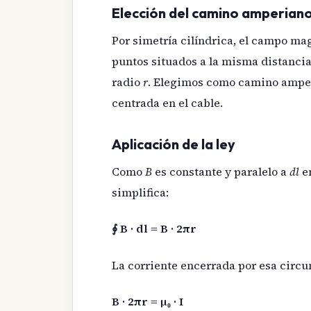
Elección del camino amperian
Por simetría cilíndrica, el campo m
puntos situados a la misma distanci
radio
r
. Elegimos como camino amper
centrada en el cable.
Aplicación de la ley
Como
B
es constante y paralelo a
dl
en
simplifica:
∮ B · dl = B · 2πr
La corriente encerrada por esa circ
B · 2πr = μ₀ · I