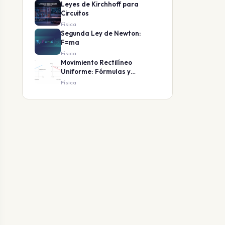
Leyes de Kirchhoff para
Circuitos
Física
Segunda Ley de Newton:
F=ma
Física
Movimiento Rectilíneo
Uniforme: Fórmulas y
Ejemplos
Física