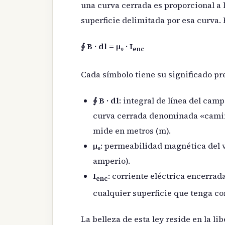
una curva cerrada es proporcional a l
superficie delimitada por esa curva. 
∮ B · dl = μ₀ · I
enc
Cada símbolo tiene su significado pr
∮ B · dl
: integral de línea del ca
curva cerrada denominada «camin
mide en metros (m).
μ₀
: permeabilidad magnética del va
amperio).
I
: corriente eléctrica encerrad
enc
cualquier superficie que tenga co
La belleza de esta ley reside en la li