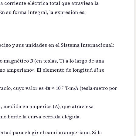
a corriente eléctrica total que atraviesa la
En su forma integral, la expresión es:
eciso y sus unidades en el Sistema Internacional:
mpo magnético
B
(en teslas, T) a lo largo de una
o amperiano». El elemento de longitud
dl
se
cío, cuyo valor es 4π × 10⁻⁷ T·m/A (tesla·metro por
a, medida en amperios (A), que atraviesa
mo borde la curva cerrada elegida.
bertad para elegir el camino amperiano. Si la