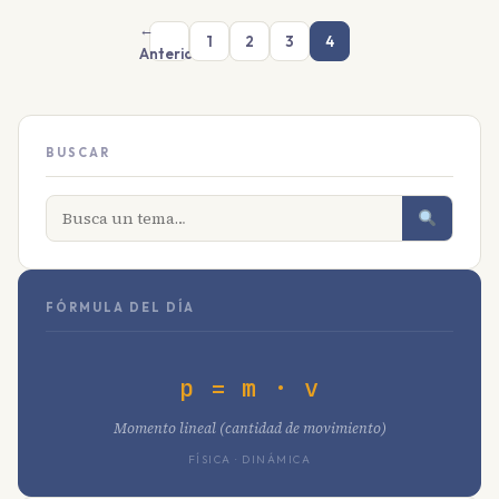
←
1
2
3
4
Anterior
BUSCAR
FÓRMULA DEL DÍA
p = m · v
Momento lineal (cantidad de movimiento)
FÍSICA · DINÁMICA