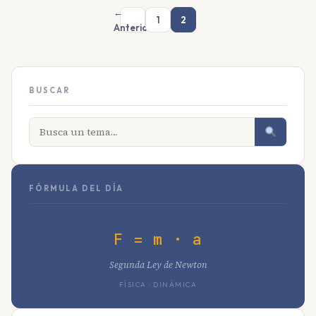
←
1
2
Anterior
BUSCAR
FÓRMULA DEL DÍA
F = m · a
Segunda Ley de Newton
FÍSICA · DINÁMICA