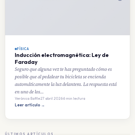
FÍSICA
Inducción electromagnética: Ley de
Faraday
Seguro que alguna vez te has preguntado cómo es
posible que al pedalear tu bicicleta se encienda
automáticamente la luz delantera. La respuesta está
en uno de los…
Verónica Battle
·
27 abril 2026
·
6 min lectura
Leer artículo →
ÚLTIMOS ARTÍCULOS