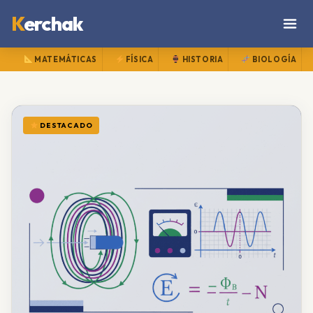
K
erchak
MATEMÁTICAS
FÍSICA
HISTORIA
BIOLOGÍA
DESTACADO