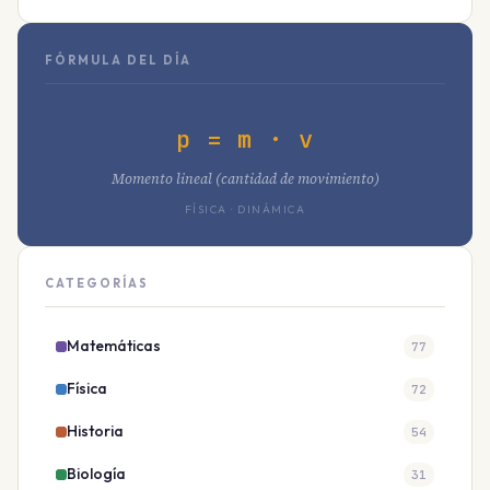
FÓRMULA DEL DÍA
p = m · v
Momento lineal (cantidad de movimiento)
FÍSICA · DINÁMICA
CATEGORÍAS
Matemáticas
77
Física
72
Historia
54
Biología
31