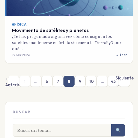
FÍSICA
Movimiento de satélites y planetas
¿Te has preguntado alguna vez cómo consiguen los
satélites mantenerse en órbita sin caer a la Tierra? ¿O por
qué…
19 Abr 2026
→ leer
←
Siguiente
1
…
6
7
8
9
10
…
43
Anterior
→
BUSCAR