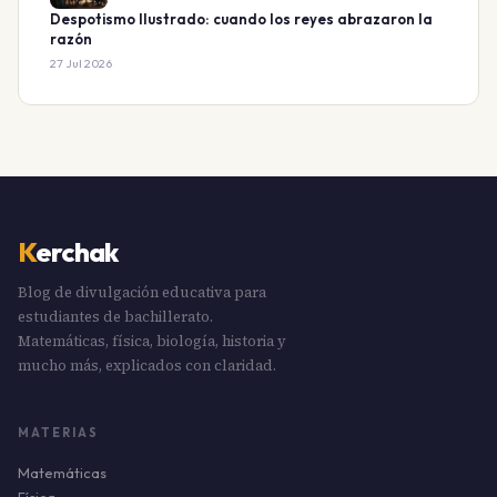
Despotismo Ilustrado: cuando los reyes abrazaron la
razón
27 Jul 2026
K
erchak
Blog de divulgación educativa para
estudiantes de bachillerato.
Matemáticas, física, biología, historia y
mucho más, explicados con claridad.
MATERIAS
Matemáticas