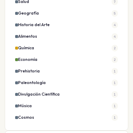
Salud
7
Geografía
5
Historia del Arte
4
Alimentos
4
Química
2
Economía
2
Prehistoria
1
Paleontología
1
Divulgación Científica
1
Música
1
Cosmos
1