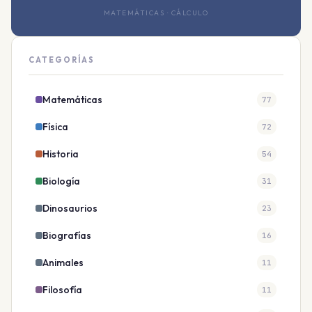
MATEMÁTICAS · CÁLCULO
CATEGORÍAS
Matemáticas
77
Física
72
Historia
54
Biología
31
Dinosaurios
23
Biografías
16
Animales
11
Filosofía
11