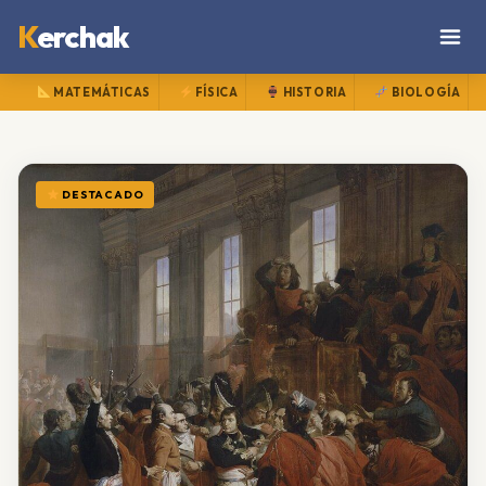
K
erchak
MATEMÁTICAS
FÍSICA
HISTORIA
BIOLOGÍA
DESTACADO