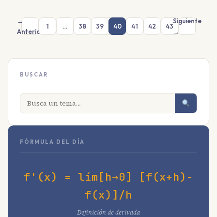
←
Siguiente
1
…
38
39
40
41
42
43
Anterior
→
BUSCAR
FÓRMULA DEL DÍA
f'(x) = lím[h→0] [f(x+h)-
f(x)]/h
Definición de derivada