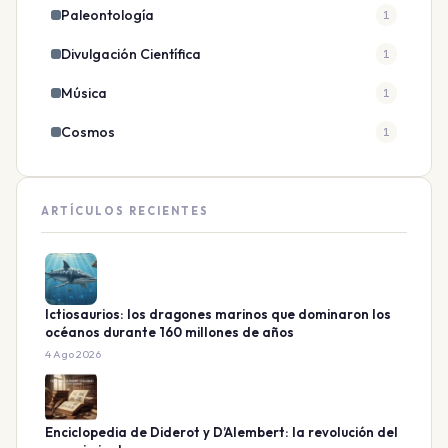
Paleontología
1
Divulgación Científica
1
Música
1
Cosmos
1
ARTÍCULOS RECIENTES
Ictiosaurios: los dragones marinos que dominaron los
océanos durante 160 millones de años
4 Ago 2026
Enciclopedia de Diderot y D’Alembert: la revolución del