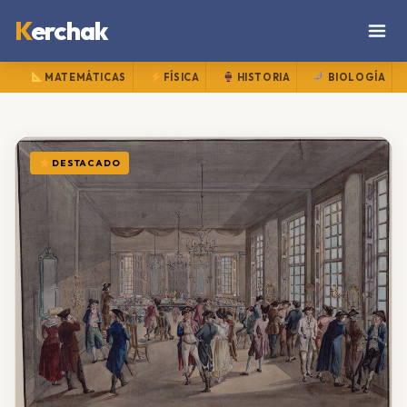
K
erchak
MATEMÁTICAS
FÍSICA
HISTORIA
BIOLOGÍA
DESTACADO