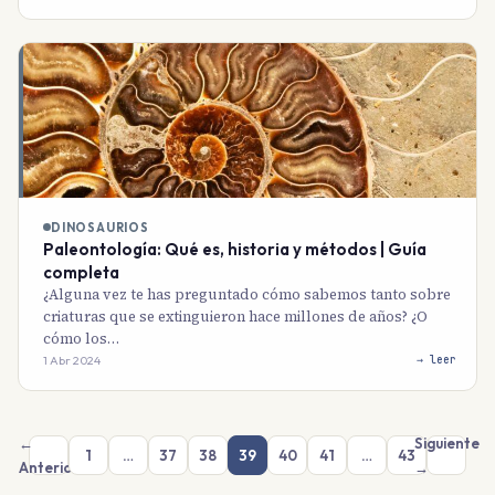
DINOSAURIOS
Paleontología: Qué es, historia y métodos | Guía
completa
¿Alguna vez te has preguntado cómo sabemos tanto sobre
criaturas que se extinguieron hace millones de años? ¿O
cómo los…
1 Abr 2024
→ leer
←
Siguiente
1
…
37
38
39
40
41
…
43
Anterior
→