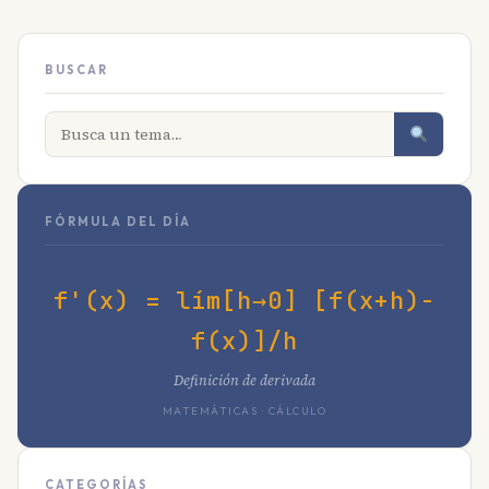
BUSCAR
FÓRMULA DEL DÍA
f'(x) = lím[h→0] [f(x+h)-
f(x)]/h
Definición de derivada
MATEMÁTICAS · CÁLCULO
CATEGORÍAS