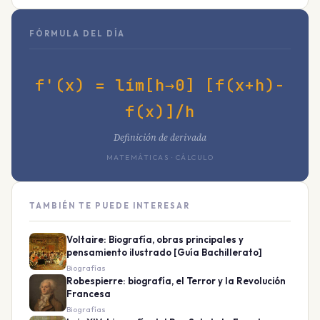
FÓRMULA DEL DÍA
f'(x) = lím[h→0] [f(x+h)-
f(x)]/h
Definición de derivada
MATEMÁTICAS · CÁLCULO
TAMBIÉN TE PUEDE INTERESAR
Voltaire: Biografía, obras principales y
pensamiento ilustrado [Guía Bachillerato]
Biografías
Robespierre: biografía, el Terror y la Revolución
Francesa
Biografías