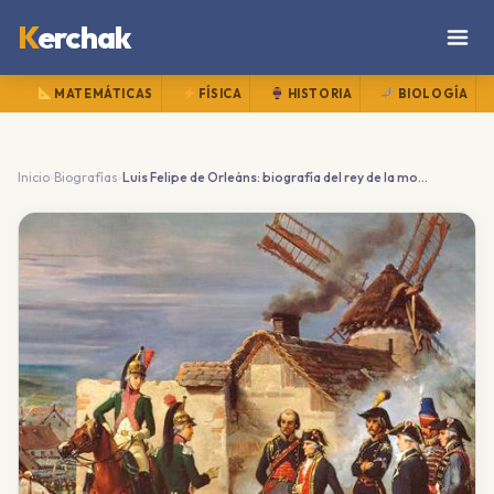
K
erchak
MATEMÁTICAS
FÍSICA
HISTORIA
BIOLOGÍA
›
›
Inicio
Biografías
Luis Felipe de Orleáns: biografía del rey de la monarquía de Julio