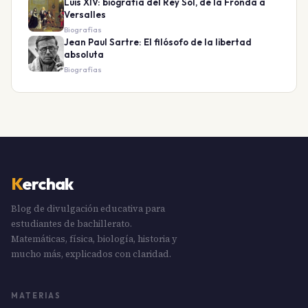
Luis XIV: biografía del Rey Sol, de la Fronda a
Versalles
Biografías
Jean Paul Sartre: El filósofo de la libertad
absoluta
Biografías
K
erchak
Blog de divulgación educativa para
estudiantes de bachillerato.
Matemáticas, física, biología, historia y
mucho más, explicados con claridad.
MATERIAS