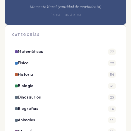
Momento lineal (cantidad de movimiento)
FÍSICA · DINÁMICA
CATEGORÍAS
Matemáticas
77
Física
72
Historia
54
Biología
31
Dinosaurios
23
Biografías
16
Animales
11