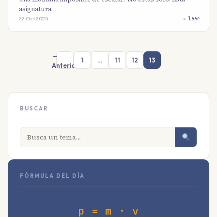
asignatura…
22 Oct 2025
→ leer
←
1
…
11
12
13
Anterior
BUSCAR
FÓRMULA DEL DÍA
p = m · v