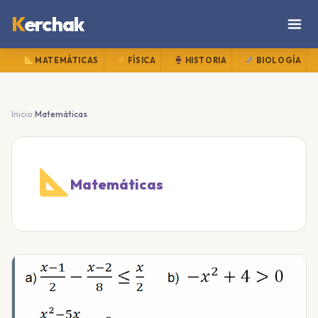
K
erchak
MATEMÁTICAS
FÍSICA
HISTORIA
BIOLOGÍA
›
Inicio
Matemáticas
Matemáticas