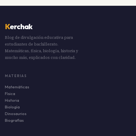
K
erchak
Blog de divulgación educativa para
estudiantes de bachillerato.
Matemáticas, física, biología, historia y
mucho más, explicados con claridad.
MATERIAS
Matemáticas
Física
Historia
Biología
Dinosaurios
Biografías