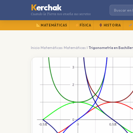
K
erchak
Cuando la Tierra nos enseña sus secretos
MATEMÁTICAS
FÍSICA
HISTORIA
›
›
›
Inicio
Matemáticas
Matemáticas I