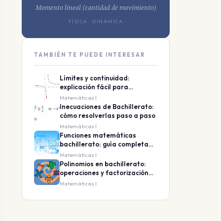
Momento lineal (cantidad de movimiento)
FÍSICA · DINÁMICA
TAMBIÉN TE PUEDE INTERESAR
Límites y continuidad:
explicación fácil para
bachillerato
Matemáticas I
Inecuaciones de Bachillerato:
cómo resolverlas paso a paso
Matemáticas I
Funciones matemáticas
bachillerato: guía completa
de teoría y ejercicios resueltos
Matemáticas I
Polinomios en bachillerato:
operaciones y factorización
paso a paso
Matemáticas I