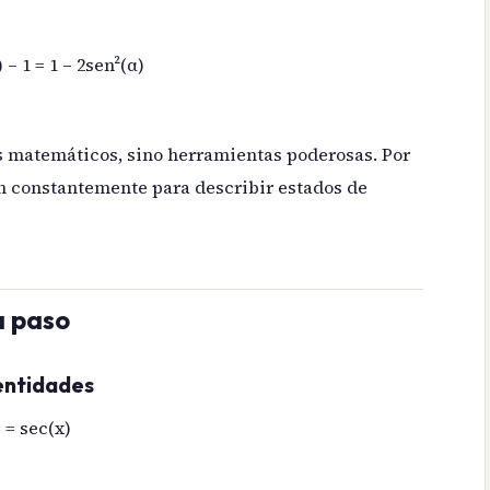
 – 1 = 1 – 2sen²(α)
os matemáticos, sino herramientas poderosas. Por
zan constantemente para describir estados de
a paso
dentidades
 = sec(x)