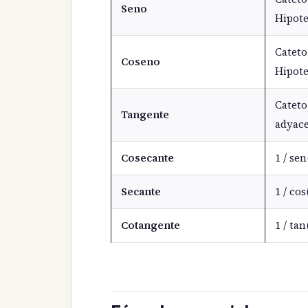
Seno
Hipot
Cateto
Coseno
Hipot
Cateto
Tangente
adyac
Cosecante
1 / sen
Secante
1 / cos
Cotangente
1 / tan