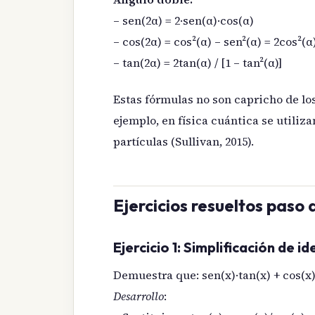
– sen(2α) = 2·sen(α)·cos(α)
– cos(2α) = cos²(α) – sen²(α) = 2cos²(α)
– tan(2α) = 2tan(α) / [1 – tan²(α)]
Estas fórmulas no son capricho de l
ejemplo, en física cuántica se utili
partículas (Sullivan, 2015).
Ejercicios resueltos paso 
Ejercicio 1: Simplificación de i
Demuestra que: sen(x)·tan(x) + cos(x)
Desarrollo
: