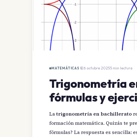
26 octubre 2025
·
5 min lectura
MATEMÁTICAS I
Trigonometría en
fórmulas y ejerc
La
trigonometría en bachillerato
re
formación matemática. Quizás te pre
fórmulas? La respuesta es sencilla: 