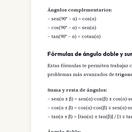
Ángulos complementarios:
– sen(90° – α) = cos(α)
– cos(90° – α) = sen(α)
– tan(90° – α) = cotan(α)
Fórmulas de ángulo doble y su
Estas fórmulas te permiten trabajar 
problemas más avanzados de
trigon
Suma y resta de ángulos:
– sen(α ± β) = sen(α)·cos(β) ± cos(α)·s
– cos(α ± β) = cos(α)·cos(β) ∓ sen(α)·s
– tan(α ± β) = [tan(α) ± tan(β)] / [1 ∓ ta
Ángulo doble: