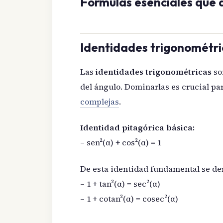
Fórmulas esenciales que
Identidades trigonométr
Las
identidades trigonométricas
so
del ángulo. Dominarlas es crucial pa
complejas
.
Identidad pitagórica básica:
– sen²(α) + cos²(α) = 1
De esta identidad fundamental se de
– 1 + tan²(α) = sec²(α)
– 1 + cotan²(α) = cosec²(α)