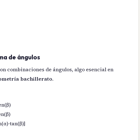
ma de ángulos
con combinaciones de ángulos, algo esencial en
ometría bachillerato
.
en(β)
en(β)
n(α)·tan(β)]