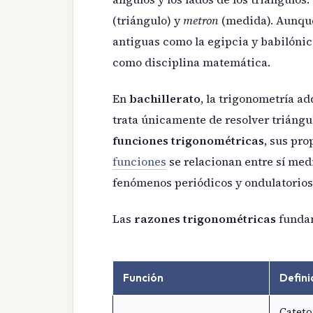
(triángulo) y
metron
(medida). Aunque
antiguas como la egipcia y babilónic
como disciplina matemática.
En
bachillerato
, la trigonometría a
trata únicamente de resolver triángu
funciones trigonométricas
, sus pr
funciones
se relacionan entre sí me
fenómenos periódicos y ondulatorios (L
Las
razones trigonométricas
fundam
Función
Defini
Cateto