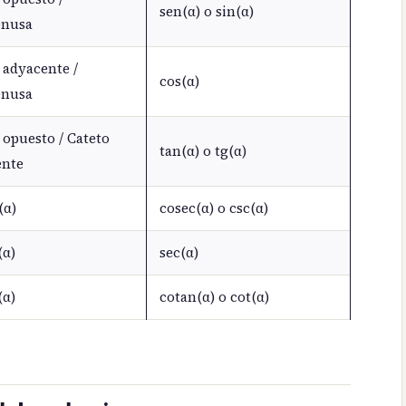
sen(α) o sin(α)
enusa
 adyacente /
cos(α)
enusa
 opuesto / Cateto
tan(α) o tg(α)
ente
(α)
cosec(α) o csc(α)
(α)
sec(α)
(α)
cotan(α) o cot(α)