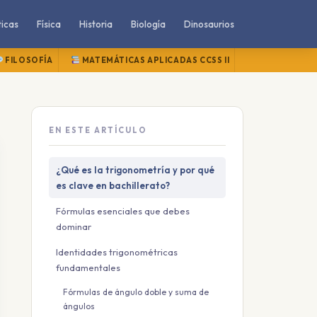
icas
Física
Historia
Biología
Dinosaurios
FILOSOFÍA
MATEMÁTICAS APLICADAS CCSS II
MATEMÁTICAS
EN ESTE ARTÍCULO
¿Qué es la trigonometría y por qué
es clave en bachillerato?
Fórmulas esenciales que debes
dominar
Identidades trigonométricas
fundamentales
Fórmulas de ángulo doble y suma de
ángulos