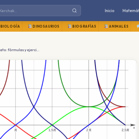
Inicio
Matemát
BIOLOGÍA
DINOSAURIOS
BIOGRAFÍAS
ANIMALES
Trigonometría en Bachillerato: fórmulas y ejercicios