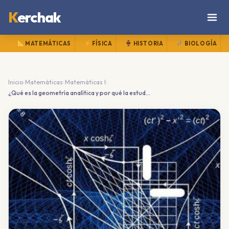
K
erchak
MATEMÁTICAS
FÍSICA
HISTORIA
BIOLOGÍA
›
›
›
Inicio
Matemáticas
Matemáticas I
¿Qué es la geometría analítica y por qué la estudias en bachillerato?