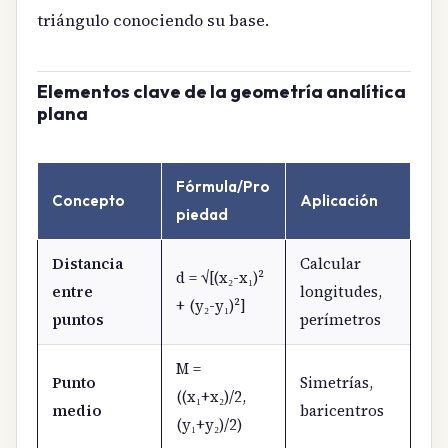
triángulo conociendo su base.
Elementos clave de la geometría analítica
plana
Fórmula/Pro
Concepto
Aplicación
piedad
Distancia
Calcular
d = √[(x₂-x₁)²
entre
longitudes,
+ (y₂-y₁)²]
puntos
perímetros
M =
Punto
Simetrías,
((x₁+x₂)/2,
medio
baricentros
(y₁+y₂)/2)