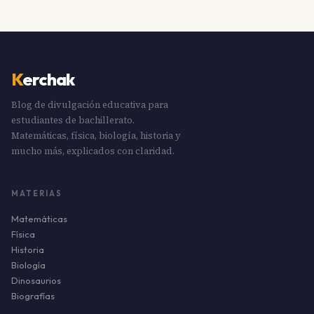
K
erchak
Blog de divulgación educativa para
estudiantes de bachillerato.
Matemáticas, física, biología, historia y
mucho más, explicados con claridad.
MATERIAS
Matemáticas
Física
Historia
Biología
Dinosaurios
Biografías