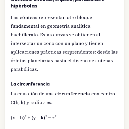
hipérbolas
Las
cónicas
representan otro bloque
fundamental en geometría analítica
bachillerato. Estas curvas se obtienen al
intersectar un cono con un plano y tienen
aplicaciones prácticas sorprendentes: desde las
órbitas planetarias hasta el diseño de antenas
parabólicas.
La circunferencia
La ecuación de una
circunferencia
con centro
C(h, k) y radio
r
es:
(x – h)² + (y – k)² = r²