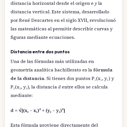
distancia horizontal desde el origen e
y
la
distancia vertical. Este sistema, desarrollado
por René Descartes en el siglo XVII, revolucionó
las matemáticas al permitir describir curvas y
figuras mediante ecuaciones.
Distancia entre dos puntos
Una de las fórmulas más utilizadas en
geometría analítica bachillerato es la
fórmula
de la distancia
. Si tienes dos puntos P₁(x₁, y₁) y
P₂(x₂, y₂), la distancia
d
entre ellos se calcula
mediante:
d = √[(x₂ – x₁)² + (y₂ – y₁)²]
Esta fórmula proviene directamente del