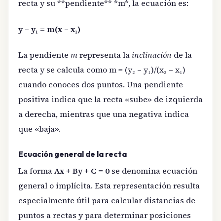
recta y su **pendiente** *m*, la ecuación es:
y – y₁ = m(x – x₁)
La pendiente
m
representa la
inclinación
de la
recta y se calcula como m = (y₂ – y₁)/(x₂ – x₁)
cuando conoces dos puntos. Una pendiente
positiva indica que la recta «sube» de izquierda
a derecha, mientras que una negativa indica
que «baja».
Ecuación general de la recta
La forma
Ax + By + C = 0
se denomina ecuación
general o implícita. Esta representación resulta
especialmente útil para calcular distancias de
puntos a rectas y para determinar posiciones