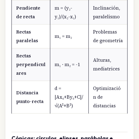
Pendiente
m = (y₂-
Inclinación,
de recta
y₁)/(x₂-x₁)
paralelismo
Rectas
Problemas
m₁ = m₂
paralelas
de geometría
Rectas
Alturas,
perpendicul
m₁ · m₂ = -1
mediatrices
ares
d =
Optimizació
Distancia
|Ax₀+By₀+C|/
n de
punto-recta
√(A²+B²)
distancias
Cónicas: círculos, elipses, parábolas e