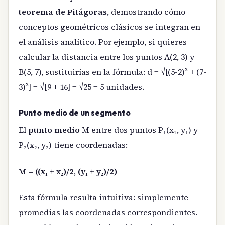
teorema de Pitágoras
, demostrando cómo
conceptos geométricos clásicos se integran en
el análisis analítico. Por ejemplo, si quieres
calcular la distancia entre los puntos A(2, 3) y
B(5, 7), sustituirías en la fórmula: d = √[(5-2)² + (7-
3)²] = √[9 + 16] = √25 = 5 unidades.
Punto medio de un segmento
El
punto medio
M entre dos puntos P₁(x₁, y₁) y
P₂(x₂, y₂) tiene coordenadas:
M = ((x₁ + x₂)/2, (y₁ + y₂)/2)
Esta fórmula resulta intuitiva: simplemente
promedias las coordenadas correspondientes.