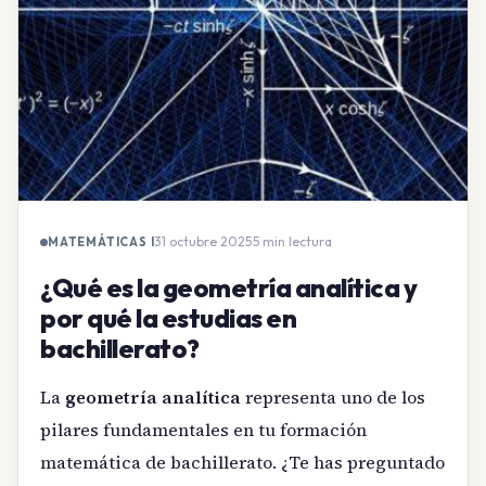
31 octubre 2025
·
5 min lectura
MATEMÁTICAS I
¿Qué es la geometría analítica y
por qué la estudias en
bachillerato?
La
geometría analítica
representa uno de los
pilares fundamentales en tu formación
matemática de bachillerato. ¿Te has preguntado