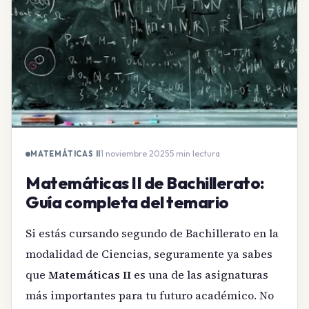
1 noviembre 2025
·
5 min lectura
MATEMÁTICAS II
Matemáticas II de Bachillerato:
Guía completa del temario
Si estás cursando segundo de Bachillerato en la
modalidad de Ciencias, seguramente ya sabes
que
Matemáticas II
es una de las asignaturas
más importantes para tu futuro académico. No