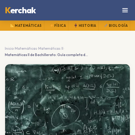
K
erchak
MATEMÁTICAS
FÍSICA
HISTORIA
BIOLOGÍA
›
›
›
Inicio
Matemáticas
Matemáticas II
Matemáticas II de Bachillerato: Guía completa del temario