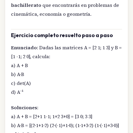
bachillerato
que encontrarás en problemas de
cinemática, economía o geometría.
Ejercicio completo resuelto paso a paso
Enunciado
: Dadas las matrices A = [2 1; 1 3] y B =
[1 -1; 2 0], calcula:
a) A + B
b) A·B
c) det(A)
d) A⁻¹
Soluciones
:
a) A + B = [2+1 1-1; 1+2 3+0] = [3 0; 3 3]
b) A·B = [(2·1+1·2) (2·(-1)+1·0); (1·1+3·2) (1·(-1)+3·0)]