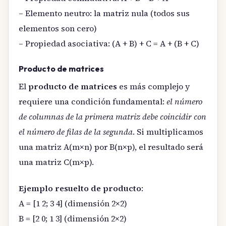
– Elemento neutro: la matriz nula (todos sus
elementos son cero)
– Propiedad asociativa: (A + B) + C = A + (B + C)
Producto de matrices
El
producto de matrices
es más complejo y
requiere una condición fundamental:
el número
de columnas de la primera matriz debe coincidir con
el número de filas de la segunda
. Si multiplicamos
una matriz A(m×n) por B(n×p), el resultado será
una matriz C(m×p).
Ejemplo resuelto de producto
:
A = [1 2; 3 4] (dimensión 2×2)
B = [2 0; 1 3] (dimensión 2×2)