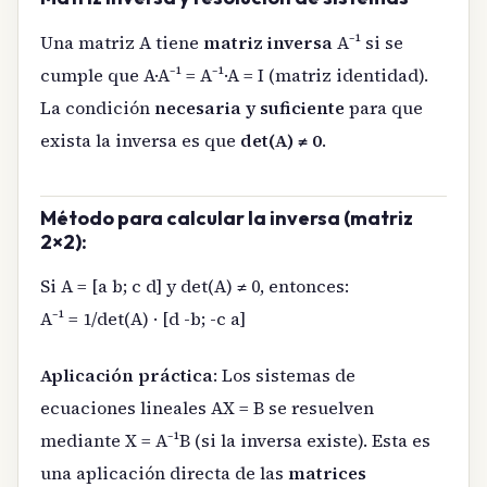
Una matriz A tiene
matriz inversa
A⁻¹ si se
cumple que A·A⁻¹ = A⁻¹·A = I (matriz identidad).
La condición
necesaria y suficiente
para que
exista la inversa es que
det(A) ≠ 0
.
Método para calcular la inversa (matriz
2×2):
Si A = [a b; c d] y det(A) ≠ 0, entonces:
A⁻¹ = 1/det(A) · [d -b; -c a]
Aplicación práctica
: Los sistemas de
ecuaciones lineales AX = B se resuelven
mediante X = A⁻¹B (si la inversa existe). Esta es
una aplicación directa de las
matrices