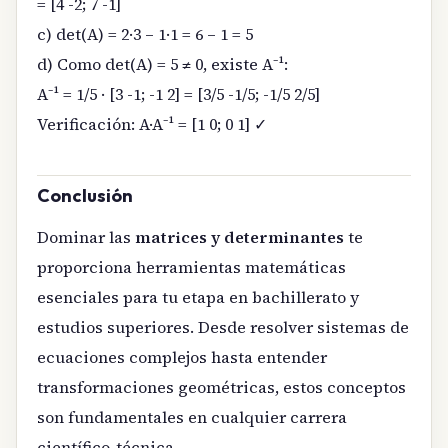
= [4 -2; 7 -1]
c) det(A) = 2·3 – 1·1 = 6 – 1 = 5
d) Como det(A) = 5 ≠ 0, existe A⁻¹:
A⁻¹ = 1/5 · [3 -1; -1 2] = [3/5 -1/5; -1/5 2/5]
Verificación: A·A⁻¹ = [1 0; 0 1] ✓
Conclusión
Dominar las
matrices y determinantes
te
proporciona herramientas matemáticas
esenciales para tu etapa en bachillerato y
estudios superiores. Desde resolver sistemas de
ecuaciones complejos hasta entender
transformaciones geométricas, estos conceptos
son fundamentales en cualquier carrera
científico-técnica.