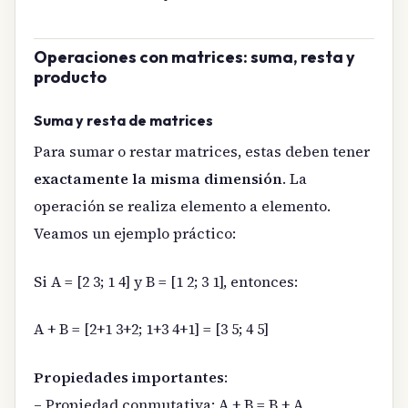
Operaciones con matrices: suma, resta y
producto
Suma y resta de matrices
Para sumar o restar matrices, estas deben tener
exactamente la misma dimensión
. La
operación se realiza elemento a elemento.
Veamos un ejemplo práctico:
Si A = [2 3; 1 4] y B = [1 2; 3 1], entonces:
A + B = [2+1 3+2; 1+3 4+1] = [3 5; 4 5]
Propiedades importantes
:
– Propiedad conmutativa: A + B = B + A