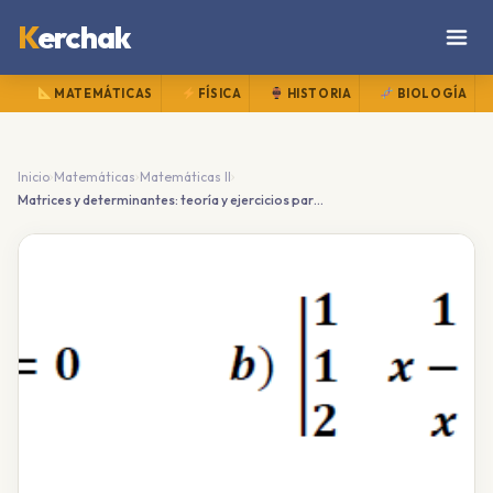
K
erchak
MATEMÁTICAS
FÍSICA
HISTORIA
BIOLOGÍA
›
›
›
Inicio
Matemáticas
Matemáticas II
Matrices y determinantes: teoría y ejercicios para Bachillerato