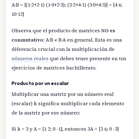
A·B = [(1·2+2·1) (1·0+2·3); (3·2+4·1) (3·0+4·3)] = [4 6;
10 12]
Observa que el producto de matrices
NO es
conmutativo
: A·B ≠ B·A en general. Esta es una
diferencia crucial con la multiplicación de
números reales
que debes tener presente en tus
ejercicios de matrices bachillerato.
Producto por un escalar
Multiplicar una matriz por un número real
(escalar) k significa multiplicar cada elemento
de la matriz por ese número:
Si k = 3 y A = [1 2; 0 -1], entonces 3A = [3 6; 0 -3]