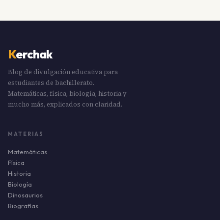
K
erchak
Blog de divulgación educativa para
estudiantes de bachillerato.
Matemáticas, física, biología, historia y
mucho más, explicados con claridad.
MATERIAS
Matemáticas
Física
Historia
Biología
Dinosaurios
Biografías