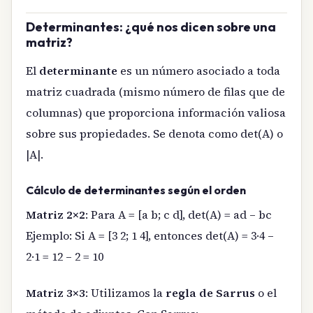
Determinantes: ¿qué nos dicen sobre una
matriz?
El
determinante
es un número asociado a toda
matriz cuadrada (mismo número de filas que de
columnas) que proporciona información valiosa
sobre sus propiedades. Se denota como det(A) o
|A|.
Cálculo de determinantes según el orden
Matriz 2×2
: Para A = [a b; c d], det(A) = ad – bc
Ejemplo: Si A = [3 2; 1 4], entonces det(A) = 3·4 –
2·1 = 12 – 2 = 10
Matriz 3×3
: Utilizamos la
regla de Sarrus
o el