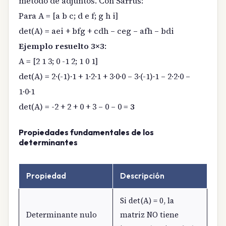
método de adjuntos. Con Sarrus:
Para A = [a b c; d e f; g h i]
det(A) = aei + bfg + cdh – ceg – afh – bdi
Ejemplo resuelto 3×3
:
A = [2 1 3; 0 -1 2; 1 0 1]
det(A) = 2·(-1)·1 + 1·2·1 + 3·0·0 – 3·(-1)·1 – 2·2·0 –
1·0·1
det(A) = -2 + 2 + 0 + 3 – 0 – 0 =
3
Propiedades fundamentales de los
determinantes
Propiedad
Descripción
Si det(A) = 0, la
Determinante nulo
matriz NO tiene