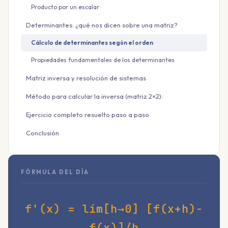
Producto por un escalar
Determinantes: ¿qué nos dicen sobre una matriz?
Cálculo de determinantes según el orden
Propiedades fundamentales de los determinantes
Matriz inversa y resolución de sistemas
Método para calcular la inversa (matriz 2×2):
Ejercicio completo resuelto paso a paso
Conclusión
FÓRMULA DEL DÍA
f'(x) = lím[h→0] [f(x+h)-
f(x)]/h