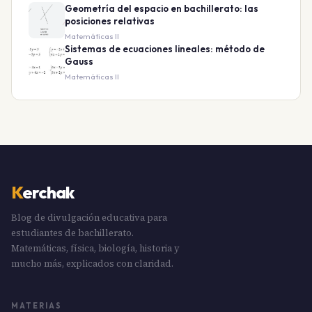
Geometría del espacio en bachillerato: las
posiciones relativas
Matemáticas II
Sistemas de ecuaciones lineales: método de
Gauss
Matemáticas II
K
erchak
Blog de divulgación educativa para
estudiantes de bachillerato.
Matemáticas, física, biología, historia y
mucho más, explicados con claridad.
MATERIAS