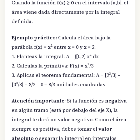
Cuando la función
f(x) ≥ 0
en el intervalo [a,b], el
área viene dada directamente por la integral
definida.
Ejemplo práctico:
Calcula el área bajo la
parábola f(x) = x² entre x = 0 y x = 2.
1. Planteas la integral: A = ∫[0,2] x² dx
2. Calculas la primitiva: F(x) = x³/3
3. Aplicas el teorema fundamental: A = [2³/3] –
[0³/3] = 8/3 – 0 = 8/3 unidades cuadradas
Atención importante:
Si la función es
negativa
en algún tramo (está por debajo del eje X), la
integral te dará un valor negativo. Como el área
siempre es positiva, debes tomar el
valor
absoluto
o separar la integral en intervalos