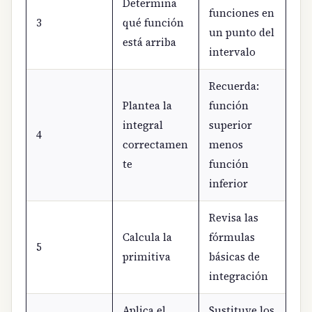
Determina
funciones en
3
qué función
un punto del
está arriba
intervalo
Recuerda:
Plantea la
función
integral
superior
4
correctamen
menos
te
función
inferior
Revisa las
Calcula la
fórmulas
5
primitiva
básicas de
integración
Aplica el
Sustituye los