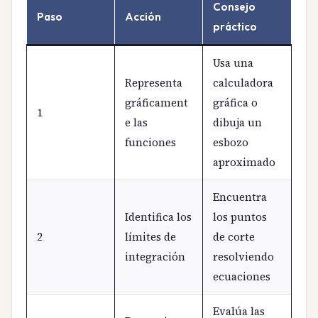
Consejo
Paso
Acción
práctico
Usa una
Representa
calculadora
gráficament
gráfica o
1
e las
dibuja un
funciones
esbozo
aproximado
Encuentra
Identifica los
los puntos
2
límites de
de corte
integración
resolviendo
ecuaciones
Evalúa las