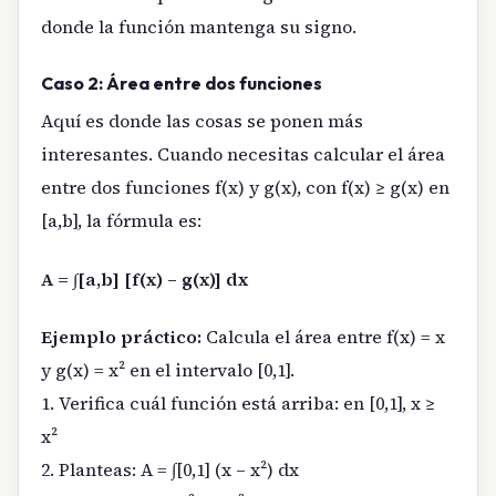
donde la función mantenga su signo.
Caso 2: Área entre dos funciones
Aquí es donde las cosas se ponen más
interesantes. Cuando necesitas calcular el área
entre dos funciones f(x) y g(x), con f(x) ≥ g(x) en
[a,b], la fórmula es:
A = ∫[a,b] [f(x) – g(x)] dx
Ejemplo práctico:
Calcula el área entre f(x) = x
y g(x) = x² en el intervalo [0,1].
1. Verifica cuál función está arriba: en [0,1], x ≥
x²
2. Planteas: A = ∫[0,1] (x – x²) dx