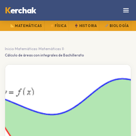
K
erchak
MATEMÁTICAS
FÍSICA
HISTORIA
BIOLOGÍA
›
›
›
Inicio
Matemáticas
Matemáticas II
Cálculo de áreas con integrales de Bachillerato