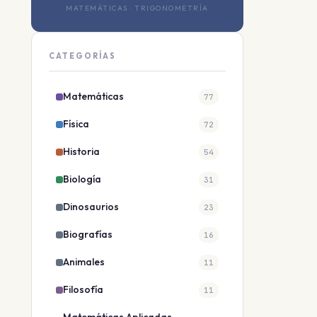
MATEMÁTICAS · TRIGONOMETRÍA
CATEGORÍAS
Matemáticas
77
Física
72
Historia
54
Biología
31
Dinosaurios
23
Biografías
16
Animales
11
Filosofía
11