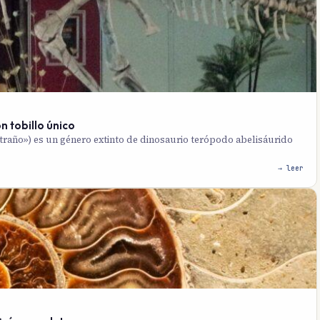
n tobillo único
traño») es un género extinto de dinosaurio terópodo abelisáurido
→ leer