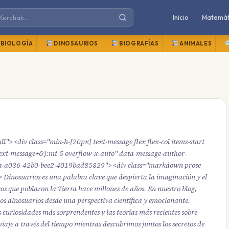
Inicio
Matemát
BIOLOGÍA
DINOSAURIOS
BIOGRAFÍAS
ANIMALES
ll"> <div class="min-h-[20px] text-message flex flex-col items-start
text-message+&]:mt-5 overflow-x-auto" data-message-author-
f9a-a036-42b0-bee2-4019bad85829"> <div class="markdown prose
> Dinosuarios es una palabra clave que despierta la imaginación y el
ricos que poblaron la Tierra hace millones de años. En nuestro blog,
os dinosuarios desde una perspectiva científica y emocionante.
 curiosidades más sorprendentes y las teorías más recientes sobre
iaje a través del tiempo mientras descubrimos juntos los secretos de