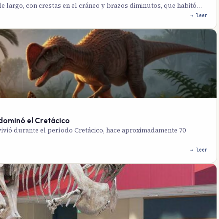
e largo, con crestas en el cráneo y brazos diminutos, que habitó…
→ leer
 dominó el Cretácico
vivió durante el período Cretácico, hace aproximadamente 70
→ leer