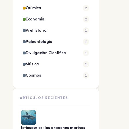
Química
2
Economía
2
Prehistoria
1
Paleontología
1
Divulgación Científica
1
Música
1
Cosmos
1
ARTÍCULOS RECIENTES
Ictiosaurios: los dragones marinos