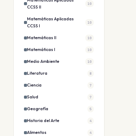
Matemáticas Aplicadas
10
CCSS II
Matemáticas Aplicadas
10
CCSS I
Matemáticas II
10
Matemáticas I
10
Medio Ambiente
10
Literatura
8
Ciencia
7
Salud
7
Geografía
5
Historia del Arte
4
Alimentos
4