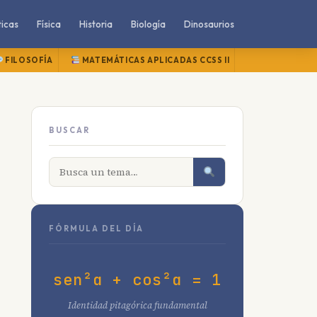
icas
Física
Historia
Biología
Dinosaurios
FILOSOFÍA
MATEMÁTICAS APLICADAS CCSS II
MATEMÁTICAS
BUSCAR
FÓRMULA DEL DÍA
sen²α + cos²α = 1
Identidad pitagórica fundamental