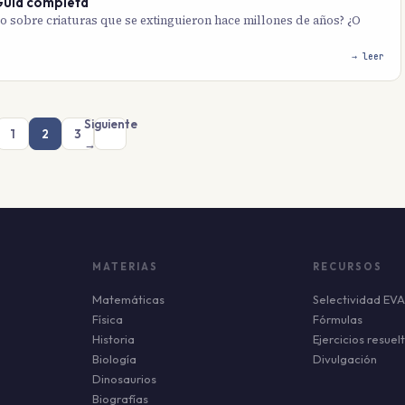
 Guía completa
sobre criaturas que se extinguieron hace millones de años? ¿O
→ leer
Siguiente
1
2
3
r
→
MATERIAS
RECURSOS
Matemáticas
Selectividad EV
Física
Fórmulas
Historia
Ejercicios resuel
Biología
Divulgación
Dinosaurios
Biografías