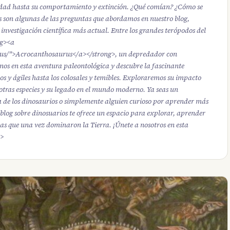
rsidad hasta su comportamiento y extinción. ¿Qué comían? ¿Cómo se
son algunas de las preguntas que abordamos en nuestro blog,
nvestigación científica más actual. Entre los grandes terópodos del
ng><a
us/">Acrocanthosaurus</a></strong>, un depredador con
os en esta aventura paleontológica y descubre la fascinante
ños y ágiles hasta los colosales y temibles. Exploraremos su impacto
 otras especies y su legado en el mundo moderno. Ya seas un
a de los dinosaurios o simplemente alguien curioso por aprender más
 blog sobre dinosuarios te ofrece un espacio para explorar, aprender
as que una vez dominaron la Tierra. ¡Únete a nosotros en esta
v>