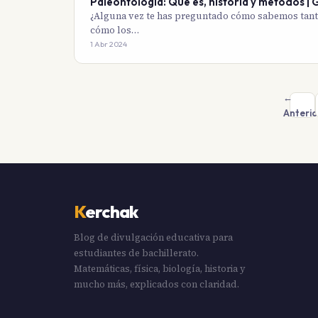
Paleontología: Qué es, historia y métodos |
¿Alguna vez te has preguntado cómo sabemos tanto 
cómo los…
1 Abr 2024
←
Anterio
K
erchak
Blog de divulgación educativa para
estudiantes de bachillerato.
Matemáticas, física, biología, historia y
mucho más, explicados con claridad.