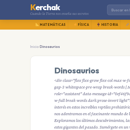
K
erchak
Cuando la Tierra nos enseña sus secretos
MATEMÁTICAS
FÍSICA
HISTORIA
›
Inicio
Dinosaurios
Dinosaurios
<div class="flex flex-grow flex-col max-w-fu
gap-3 whitespace-pre-wrap break-words [.
role="assistant" data-message-id="0ef46
w-full break-words dark:prose-invert light"
interés en estos increíbles reptiles prehistó
nos adentramos en el fascinante mundo de l
Exploramos los últimos descubrimientos, las
estos gigantes del pasado. Sumérgete en un v