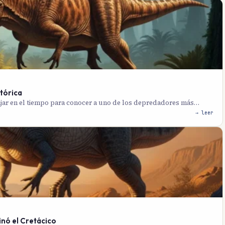
stórica
ajar en el tiempo para conocer a uno de los depredadores más…
→ leer
inó el Cretácico