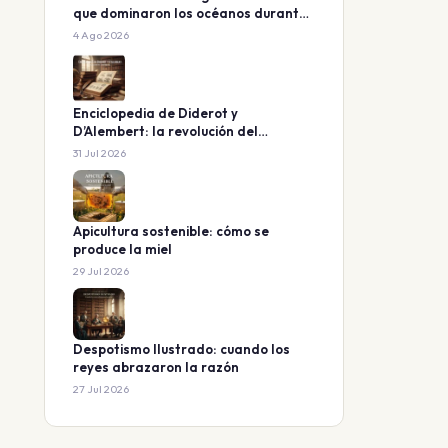
que dominaron los océanos durante
160 millones de años
4 Ago 2026
Enciclopedia de Diderot y
D’Alembert: la revolución del
conocimiento
31 Jul 2026
Apicultura sostenible: cómo se
produce la miel
29 Jul 2026
Despotismo Ilustrado: cuando los
reyes abrazaron la razón
27 Jul 2026