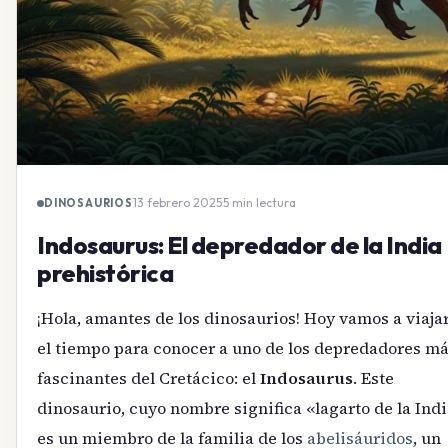
13 febrero 2025
·
5 min lectura
DINOSAURIOS
Indosaurus: El depredador de la India
prehistórica
¡Hola, amantes de los dinosaurios! Hoy vamos a viaja
el tiempo para conocer a uno de los depredadores m
fascinantes del Cretácico: el
Indosaurus
. Este
dinosaurio, cuyo nombre significa «lagarto de la Indi
es un miembro de la familia de los
abelisáuridos
, un