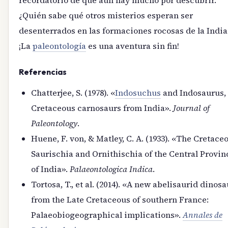
recordatorio de que aún hay mucho por descubrir.
¿Quién sabe qué otros misterios esperan ser
desenterrados en las formaciones rocosas de la India
¡La
paleontología
es una aventura sin fin!
Referencias
Chatterjee, S. (1978). «
Indosuchus
and Indosaurus,
Cretaceous carnosaurs from India».
Journal of
Paleontology
.
Huene, F. von, & Matley, C. A. (1933). «The Cretace
Saurischia and Ornithischia of the Central Provin
of India».
Palaeontologica Indica
.
Tortosa, T., et al. (2014). «A new abelisaurid dinosa
from the Late Cretaceous of southern France:
Palaeobiogeographical implications».
Annales de