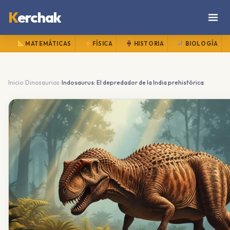
K
erchak
MATEMÁTICAS
FÍSICA
HISTORIA
BIOLOGÍA
›
›
Inicio
Dinosaurios
Indosaurus: El depredador de la India prehistórica