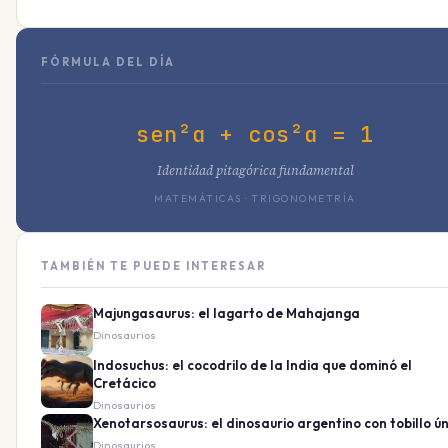
FÓRMULA DEL DÍA
sen²α + cos²α = 1
Identidad pitagórica fundamental
MATEMÁTICAS · TRIGONOMETRÍA
TAMBIÉN TE PUEDE INTERESAR
Majungasaurus: el lagarto de Mahajanga
Dinosaurios
Indosuchus: el cocodrilo de la India que dominó el
Cretácico
Dinosaurios
Xenotarsosaurus: el dinosaurio argentino con tobillo ún
Dinosaurios