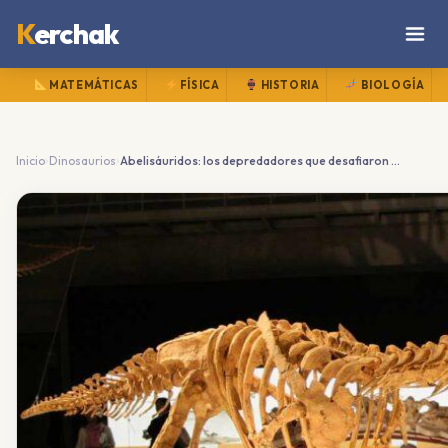
K
erchak
MATEMÁTICAS
FÍSICA
HISTORIA
BIOLOGÍA
›
›
Inicio
Dinosaurios
Abelisáuridos: los depredadores que desafiaron a los tiranosaurios