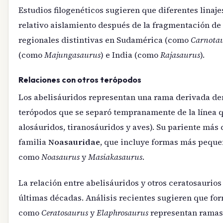
Estudios filogenéticos sugieren que diferentes linaj
relativo aislamiento después de la fragmentación d
regionales distintivas en Sudamérica (como
Carnota
(como
Majungasaurus
) e India (como
Rajasaurus
).
Relaciones con otros terópodos
Los abelisáuridos representan una rama derivada de
terópodos que se separó tempranamente de la línea q
alosáuridos, tiranosáuridos y aves). Su pariente más 
familia
Noasauridae
, que incluye formas más peque
como
Noasaurus
y
Masiakasaurus
.
La relación entre abelisáuridos y otros ceratosaurios 
últimas décadas. Análisis recientes sugieren que fo
como
Ceratosaurus
y
Elaphrosaurus
representan ramas 