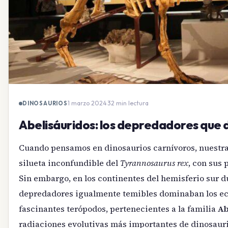
1 marzo 2024
·
32 min lectura
DINOSAURIOS
Abelisáuridos: los depredadores que d
Cuando pensamos en dinosaurios carnívoros, nuestr
silueta inconfundible del
Tyrannosaurus rex
, con sus
Sin embargo, en los continentes del hemisferio sur du
depredadores igualmente temibles dominaban los ec
fascinantes terópodos, pertenecientes a la familia
Ab
radiaciones evolutivas más importantes de dinosaur