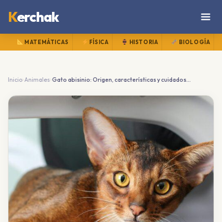
K
erchak
MATEMÁTICAS
FÍSICA
HISTORIA
BIOLOGÍA
›
›
Inicio
Animales
Gato abisinio: Origen, características y cuidados completos