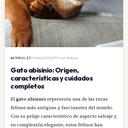
3 marzo 2024
·
30 min lectura
ANIMALES
Gato abisinio: Origen,
características y cuidados
completos
El
gato abisinio
representa una de las razas
felinas más antiguas y fascinantes del mundo.
Con su pelaje característico de aspecto salvaje y
su complexión elegante, estos felinos han