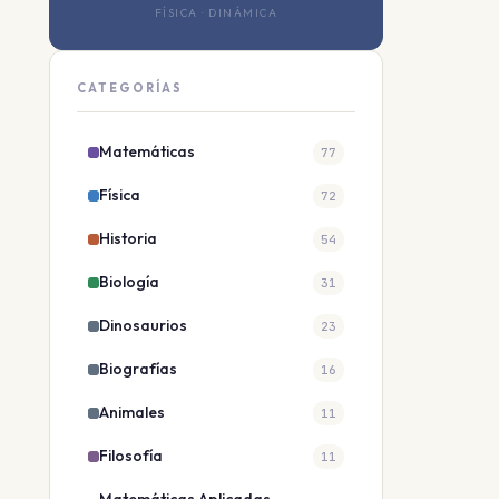
FÍSICA · DINÁMICA
CATEGORÍAS
Matemáticas
77
Física
72
Historia
54
Biología
31
Dinosaurios
23
Biografías
16
Animales
11
Filosofía
11