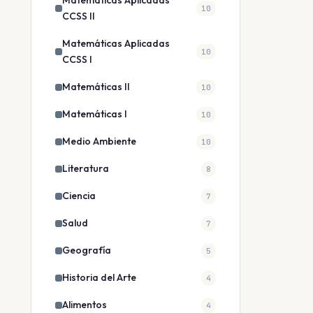
Matemáticas Aplicadas
10
CCSS II
Matemáticas Aplicadas
10
CCSS I
Matemáticas II
10
Matemáticas I
10
Medio Ambiente
10
Literatura
8
Ciencia
7
Salud
7
Geografía
5
Historia del Arte
4
Alimentos
4