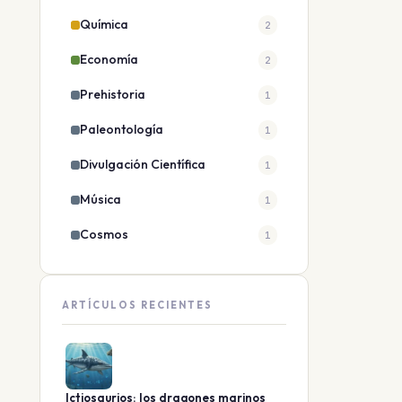
Química
2
Economía
2
Prehistoria
1
Paleontología
1
Divulgación Científica
1
Música
1
Cosmos
1
ARTÍCULOS RECIENTES
Ictiosaurios: los dragones marinos