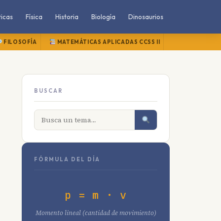
icas
Física
Historia
Biología
Dinosaurios
FILOSOFÍA
MATEMÁTICAS APLICADAS CCSS II
MATEMÁTICAS
BUSCAR
FÓRMULA DEL DÍA
p = m · v
Momento lineal (cantidad de movimiento)