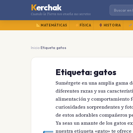
K
erchak
Cuando la Tierra nos enseña sus secretos
MATEMÁTICAS
FÍSICA
HISTORIA
›
Inicio
Etiqueta: gatos
Etiqueta:
gatos
Sumérgete en una amplia gama de 
diferentes razas y sus caracterís
alimentación y comportamiento f
curiosidades sorprendentes y fo
de estos adorables compañeros p
Ya seas un amante de los gatos e
nuestra etiqueta «gato» te ofrece