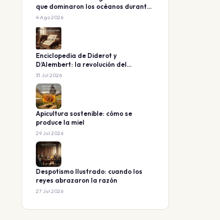
que dominaron los océanos durante
160 millones de años
4 Ago 2026
Enciclopedia de Diderot y
D’Alembert: la revolución del
conocimiento
31 Jul 2026
Apicultura sostenible: cómo se
produce la miel
29 Jul 2026
Despotismo Ilustrado: cuando los
reyes abrazaron la razón
27 Jul 2026