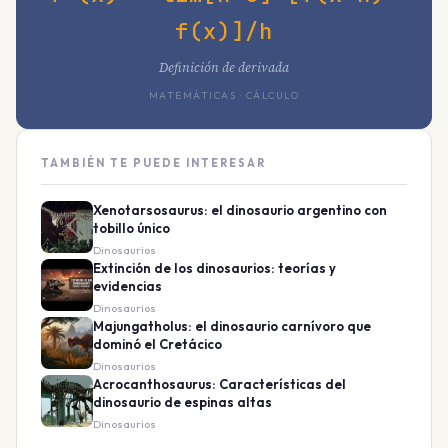
f(x)]/h
Definición de derivada
MATEMÁTICAS · CÁLCULO
TAMBIÉN TE PUEDE INTERESAR
Xenotarsosaurus: el dinosaurio argentino con
tobillo único
Dinosaurios
Extinción de los dinosaurios: teorías y
evidencias
Dinosaurios
Majungatholus: el dinosaurio carnívoro que
dominó el Cretácico
Dinosaurios
Acrocanthosaurus: Características del
dinosaurio de espinas altas
Dinosaurios