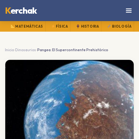
K
erchak
MATEMÁTICAS
FÍSICA
HISTORIA
BIOLOGÍA
›
›
Inicio
Dinosaurios
Pangea: El Supercontinente Prehistórico