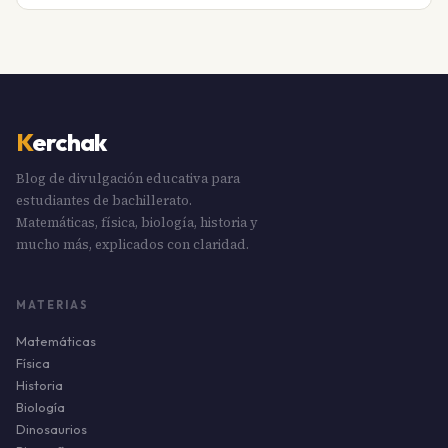
K
erchak
Blog de divulgación educativa para
estudiantes de bachillerato.
Matemáticas, física, biología, historia y
mucho más, explicados con claridad.
MATERIAS
Matemáticas
Física
Historia
Biología
Dinosaurios