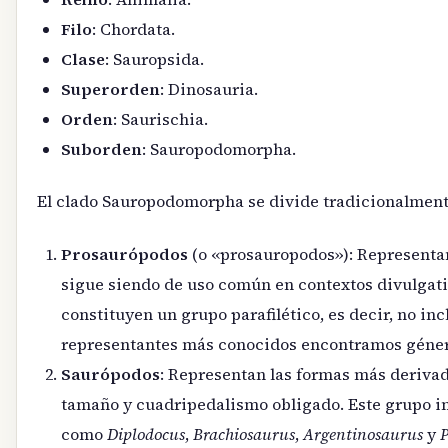
Filo
: Chordata.
Clase
: Sauropsida.
Superorden
: Dinosauria.
Orden
: Saurischia.
Suborden
: Sauropodomorpha.
El clado Sauropodomorpha se divide tradicionalment
Prosaurópodos
(o «prosauropodos»): Representan 
sigue siendo de uso común en contextos divulgat
constituyen un grupo parafilético, es decir, no in
representantes más conocidos encontramos gén
Saurópodos
: Representan las formas más derivad
tamaño y cuadripedalismo obligado. Este grupo in
como
Diplodocus
,
Brachiosaurus
,
Argentinosaurus
y
P