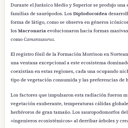
Durante el Jurásico Medio y Superior se produjo una 
familias de saurópodos. Los
Diplodocoidea
desarrol
forma de látigo, como se observa en géneros icónic
los
Macronaria
evolucionaron hacia formas masivas
como
Camarasaurus
.
El registro fósil de la Formación Morrison en Nortea
una ventana excepcional a este ecosistema dominado
coexistían en estas regiones, cada una ocupando nich
tipo de vegetación consumida y las preferencias de h
Los factores que impulsaron esta radiación fueron m
vegetación exuberante, temperaturas cálidas globales
herbívoros de gran tamaño. Los sauropodomorfos del 
«ingenieros ecosistémicos» al derribar árboles y crea