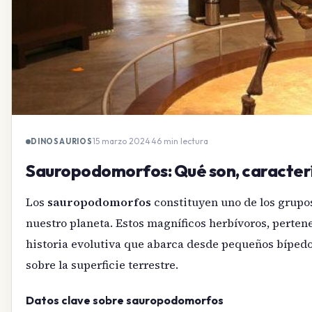
15 marzo 2024
·
46 min lectura
DINOSAURIOS
Sauropodomorfos: Qué son, caracterís
Los
sauropodomorfos
constituyen uno de los grupo
nuestro planeta. Estos magníficos herbívoros, perte
historia evolutiva que abarca desde pequeños bípedo
sobre la superficie terrestre.
Datos clave sobre sauropodomorfos