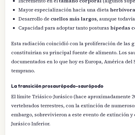
Incremento en el
tamaño corporal
(algunos supe
Mayor especialización hacia una dieta
herbívor
Desarrollo de
cuellos más largos
, aunque todaví
Capacidad para adoptar tanto posturas
bípedas 
Esta radiación coincidió con la proliferación de la
constituirían su principal fuente de alimento. Los s
documentados en lo que hoy es Europa, América del Su
temprano.
La transición prosaurópodo-saurópodo
El límite Triásico-Jurásico (hace aproximadamente 20
vertebrados terrestres, con la extinción de numeros
embargo, sobrevivieron a este evento de extinción y
Jurásico Inferior.