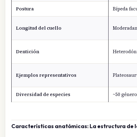
Postura
Bípeda fac
Longitud del cuello
Moderadame
Dentición
Heterodónt
Ejemplos representativos
Plateosaur
Diversidad de especies
~50 género
Características anatómicas: La estructura de l