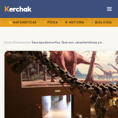
K
erchak
MATEMÁTICAS
FÍSICA
HISTORIA
BIOLOGÍA
›
›
Inicio
Dinosaurios
Sauropodomorfos: Qué son, características y evolución