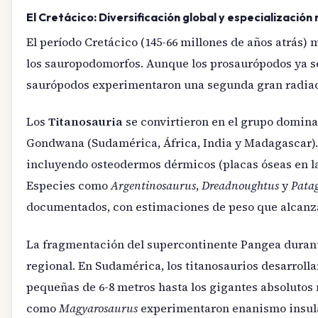
El Cretácico: Diversificación global y especialización 
El período Cretácico (145-66 millones de años atrás) 
los sauropodomorfos. Aunque los prosaurópodos ya se
saurópodos experimentaron una segunda gran radiaci
Los
Titanosauria
se convirtieron en el grupo domina
Gondwana (Sudamérica, África, India y Madagascar). 
incluyendo osteodermos dérmicos (placas óseas en la
Especies como
Argentinosaurus
,
Dreadnoughtus
y
Pata
documentados, con estimaciones de peso que alcanzan
La fragmentación del supercontinente Pangea durant
regional. En Sudamérica, los titanosaurios desarrol
pequeñas de 6-8 metros hasta los gigantes absolutos
como
Magyarosaurus
experimentaron enanismo insular