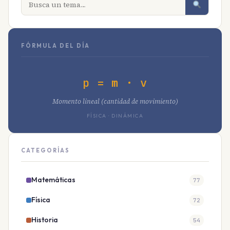
FÓRMULA DEL DÍA
p = m · v
Momento lineal (cantidad de movimiento)
FÍSICA · DINÁMICA
CATEGORÍAS
Matemáticas
77
Física
72
Historia
54