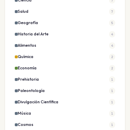
Ciencia
7
Salud
7
Geografía
5
Historia del Arte
4
Alimentos
4
Química
2
Economía
2
Prehistoria
1
Paleontología
1
Divulgación Científica
1
Música
1
Cosmos
1