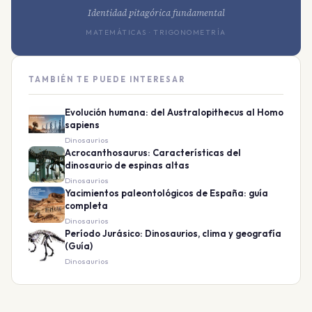
Identidad pitagórica fundamental
MATEMÁTICAS · TRIGONOMETRÍA
TAMBIÉN TE PUEDE INTERESAR
Evolución humana: del Australopithecus al Homo
sapiens
Dinosaurios
Acrocanthosaurus: Características del
dinosaurio de espinas altas
Dinosaurios
Yacimientos paleontológicos de España: guía
completa
Dinosaurios
Período Jurásico: Dinosaurios, clima y geografía
(Guía)
Dinosaurios