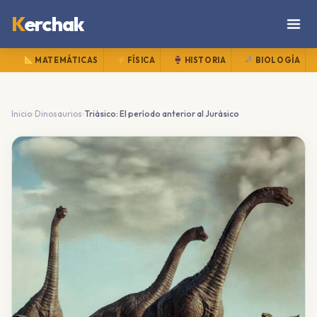
K
erchak
MATEMÁTICAS
FÍSICA
HISTORIA
BIOLOGÍA
›
›
Inicio
Dinosaurios
Triásico: El período anterior al Jurásico