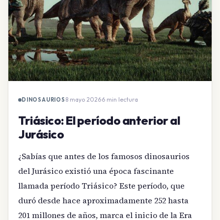
8 mayo 2026
·
6 min lectura
DINOSAURIOS
Triásico: El período anterior al
Jurásico
¿Sabías que antes de los famosos dinosaurios
del Jurásico existió una época fascinante
llamada período Triásico? Este período, que
duró desde hace aproximadamente 252 hasta
201 millones de años, marca el inicio de la Era