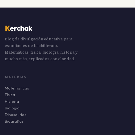
K
erchak
Blog de divulgación educativa para
estudiantes de bachillerato.
Matemáticas, física, biología, historia y
mucho más, explicados con claridad.
MATERIAS
Matemáticas
Física
Historia
Biología
Dinosaurios
Biografías