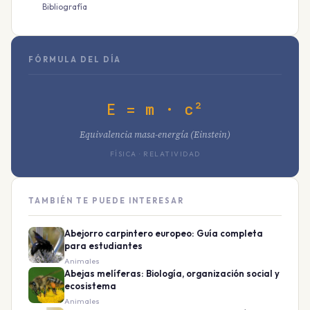
Bibliografía
FÓRMULA DEL DÍA
E = m · c²
Equivalencia masa-energía (Einstein)
FÍSICA · RELATIVIDAD
TAMBIÉN TE PUEDE INTERESAR
Abejorro carpintero europeo: Guía completa
para estudiantes
Animales
Abejas melíferas: Biología, organización social y
ecosistema
Animales