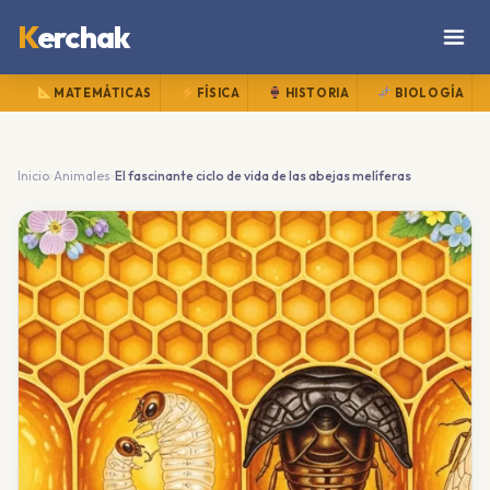
K
erchak
MATEMÁTICAS
FÍSICA
HISTORIA
BIOLOGÍA
›
›
Inicio
Animales
El fascinante ciclo de vida de las abejas melíferas