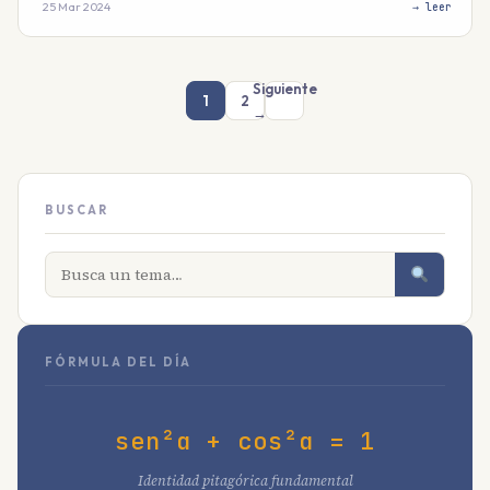
25 Mar 2024
→ leer
Siguiente
1
2
→
BUSCAR
FÓRMULA DEL DÍA
sen²α + cos²α = 1
Identidad pitagórica fundamental