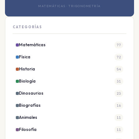
MATEMÁTICAS · TRIGONOMETRÍA
CATEGORÍAS
Matemáticas
77
Física
72
Historia
54
Biología
31
Dinosaurios
23
Biografías
16
Animales
11
Filosofía
11