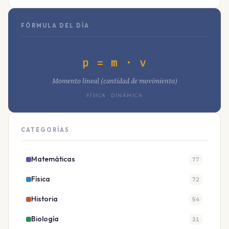
FÓRMULA DEL DÍA
p = m · v
Momento lineal (cantidad de movimiento)
FÍSICA · DINÁMICA
CATEGORÍAS
Matemáticas
77
Física
72
Historia
54
Biología
31