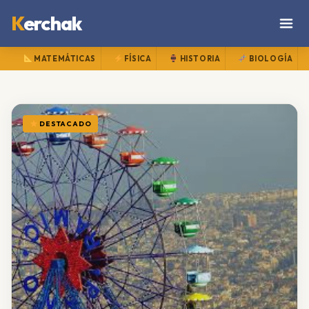
K
erchak
MATEMÁTICAS
FÍSICA
HISTORIA
BIOLOGÍA
DESTACADO