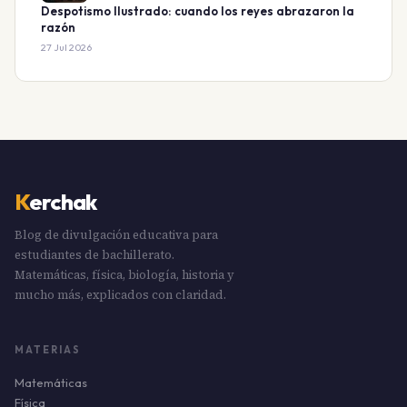
Despotismo Ilustrado: cuando los reyes abrazaron la
razón
27 Jul 2026
K
erchak
Blog de divulgación educativa para
estudiantes de bachillerato.
Matemáticas, física, biología, historia y
mucho más, explicados con claridad.
MATERIAS
Matemáticas
Física