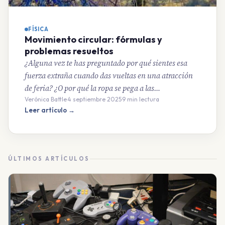
FÍSICA
Movimiento circular: fórmulas y
problemas resueltos
¿Alguna vez te has preguntado por qué sientes esa
fuerza extraña cuando das vueltas en una atracción
de feria? ¿O por qué la ropa se pega a las…
Verónica Battle
·
4 septiembre 2025
·
9 min lectura
Leer artículo →
ÚLTIMOS ARTÍCULOS