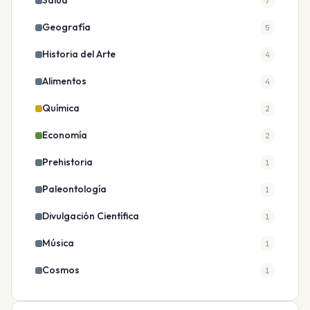
Salud
7
Geografía
5
Historia del Arte
4
Alimentos
4
Química
2
Economía
2
Prehistoria
1
Paleontología
1
Divulgación Científica
1
Música
1
Cosmos
1