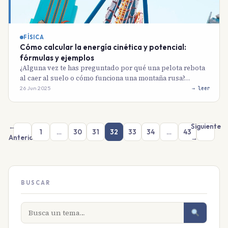
FÍSICA
Cómo calcular la energía cinética y potencial:
fórmulas y ejemplos
¿Alguna vez te has preguntado por qué una pelota rebota
al caer al suelo o cómo funciona una montaña rusa?…
26 Jun 2025
→ leer
←
Siguiente
1
…
30
31
32
33
34
…
43
Anterior
→
BUSCAR