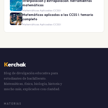
Interpolación y extrapolación: herramientas
matemáticas
Matemáticas Aplicadas CCSS I
Matemáticas aplicadas a las CCSS I: temario
completo
Matemáticas Aplicadas CCSS I
K
erchak
Blog de divulgación educativa para
estudiantes de bachillerato.
Matemáticas, física, biología, historia y
mucho más, explicados con claridad.
MATERIAS