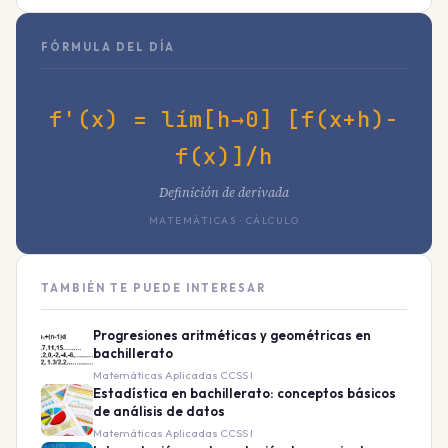
FÓRMULA DEL DÍA
f'(x) = lím[h→0] [f(x+h)-
f(x)]/h
Definición de derivada
MATEMÁTICAS · CÁLCULO
TAMBIÉN TE PUEDE INTERESAR
Progresiones aritméticas y geométricas en
bachillerato
Matemáticas Aplicadas CCSS I
Estadística en bachillerato: conceptos básicos
de análisis de datos
Matemáticas Aplicadas CCSS I