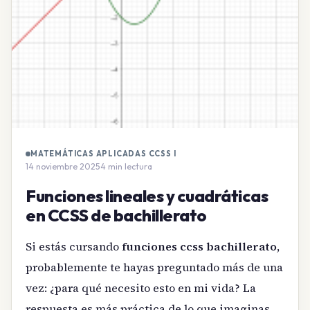
MATEMÁTICAS APLICADAS CCSS I
14 noviembre 2025
·
4 min lectura
Funciones lineales y cuadráticas
en CCSS de bachillerato
Si estás cursando
funciones ccss bachillerato
,
probablemente te hayas preguntado más de una
vez: ¿para qué necesito esto en mi vida? La
respuesta es más práctica de lo que imaginas.