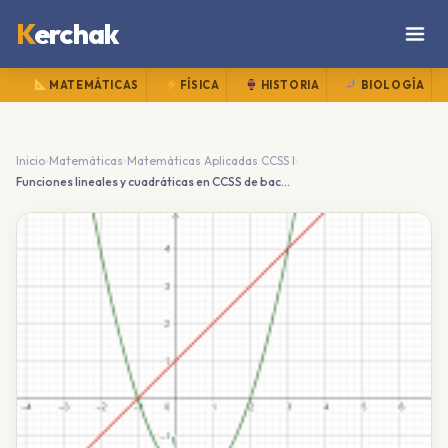
K
erchak
MATEMÁTICAS
FÍSICA
HISTORIA
BIOLOGÍA
›
›
›
Inicio
Matemáticas
Matemáticas Aplicadas CCSS I
Funciones lineales y cuadráticas en CCSS de bachillerato