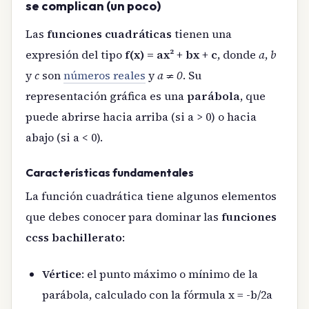
se complican (un poco)
Las
funciones cuadráticas
tienen una
expresión del tipo
f(x) = ax² + bx + c
, donde
a
,
b
y
c
son
números reales
y
a ≠ 0
. Su
representación gráfica es una
parábola
, que
puede abrirse hacia arriba (si a > 0) o hacia
abajo (si a < 0).
Características fundamentales
La función cuadrática tiene algunos elementos
que debes conocer para dominar las
funciones
ccss bachillerato
:
Vértice
: el punto máximo o mínimo de la
parábola, calculado con la fórmula x = -b/2a